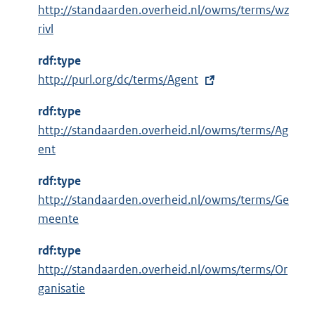
http://standaarden.overheid.nl/owms/terms/wz
rivl
rdf:type
E
http://purl.org/dc/terms/Agent
x
rdf:type
t
http://standaarden.overheid.nl/owms/terms/Ag
e
ent
r
n
rdf:type
e
http://standaarden.overheid.nl/owms/terms/Ge
l
meente
i
n
rdf:type
k
http://standaarden.overheid.nl/owms/terms/Or
:
ganisatie