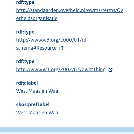
rdf:type
http://standaarden.overheid.nl/owms/terms/Ov
erheidsorganisatie
rdf:type
E
http://www.w3.org/2000/01/rdf-
x
schema#Resource
t
rdf:type
e
E
http://www.w3.org/2002/07/owl#Thing
r
x
n
rdfs:label
t
e
West Maas en Waal
e
l
r
i
skos:prefLabel
n
n
West Maas en Waal
e
k
l
: