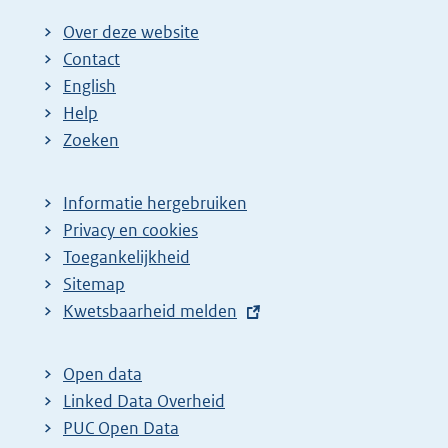
i
n
Over deze website
k
Contact
:
English
Help
Zoeken
Informatie hergebruiken
Privacy en cookies
Toegankelijkheid
Sitemap
E
Kwetsbaarheid melden
x
t
Open data
e
Linked Data Overheid
r
PUC Open Data
n