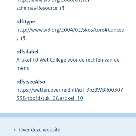
x
schema#Resource
t
rdf:type
e
E
http://www.w3.org/2004/02/skos/core#Concep
r
x
t
n
t
e
rdfs:label
e
l
Artikel 10 Wet College voor de rechten van de
r
i
mens
n
n
e
k
rdfs:seeAlso
l
:
https://wetten.overheid.nl/jci1.3:c:BWBR00307
i
33&hoofdstuk=2&artikel=10
n
k
:
Over deze website