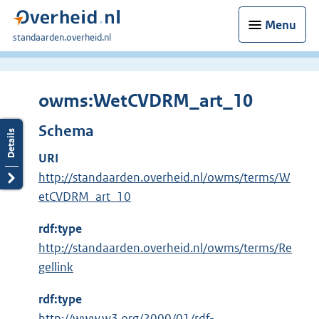
Menu
U
standaarden.overheid.nl
bent
hier:
owms:WetCVDRM_art_10
Schema
URI
http://standaarden.overheid.nl/owms/terms/W
etCVDRM_art_10
rdf:type
http://standaarden.overheid.nl/owms/terms/Re
gellink
rdf:type
E
http://www.w3.org/2000/01/rdf-