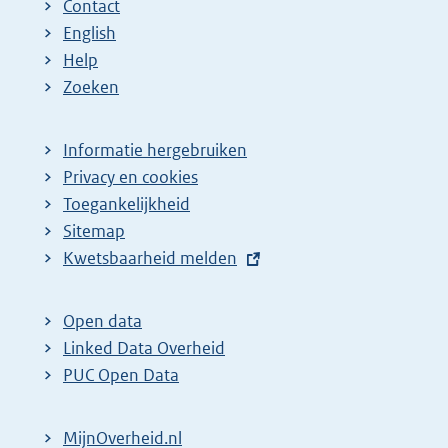
Contact
English
Help
Zoeken
Informatie hergebruiken
Privacy en cookies
Toegankelijkheid
Sitemap
E
Kwetsbaarheid melden
x
t
Open data
e
Linked Data Overheid
r
PUC Open Data
n
e
MijnOverheid.nl
l