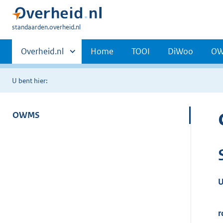
U
standaarden.overheid.nl
bent
Primaire
hier:
Andere
Overheid.nl
Home
TOOI
DiWoo
O
sites
navigatie
binnen
U bent hier:
OWMS
U
r