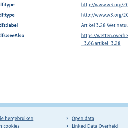
df:type
E
http://www.w3.org/2
x
df:type
E
http://www.w3.org/2
t
x
dfs:label
Artikel 3.28 Wet nat
e
t
dfs:seeAlso
r
https://wetten.over
e
n
=3.6&artikel=3.28
r
e
n
l
e
i
l
n
i
k
n
:
k
:
ie hergebruiken
Open data
en cookies
Linked Data Overheid