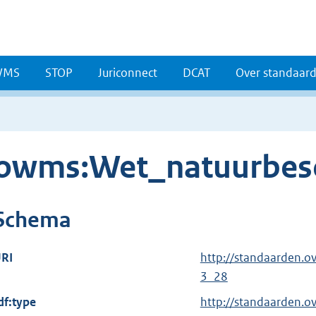
WMS
STOP
Juriconnect
DCAT
Over standaar
owms:Wet_natuurbes
Schema
RI
http://standaarden.
3_28
df:type
http://standaarden.o