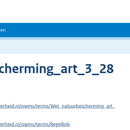
den
cherming_art_3_28
overheid.nl/owms/terms/Wet_natuurbescherming_art_
verheid.nl/owms/terms/Regellink