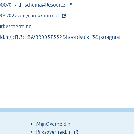
000/01/rdf-schema#Resource
004/02/skos/core#Concept
uurbescherming
heid.nl/jci1.3:c:BWBR0037552&hoofdstuk=3&paragraaf
MijnOverheid.nl
E
Rijksoverheid.nl