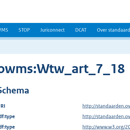
WMS
STOP
Juriconnect
DCAT
Over standaar
owms:Wtw_art_7_18
Schema
RI
http://standaarden.
df:type
http://standaarden.o
df:type
E
http://www.w3.org/2