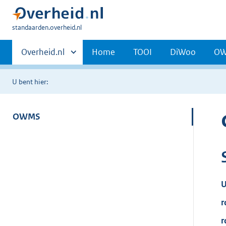
U
standaarden.overheid.nl
bent
Primaire
hier:
Andere
Overheid.nl
Home
TOOI
DiWoo
O
sites
navigatie
binnen
U bent hier:
OWMS
U
r
r