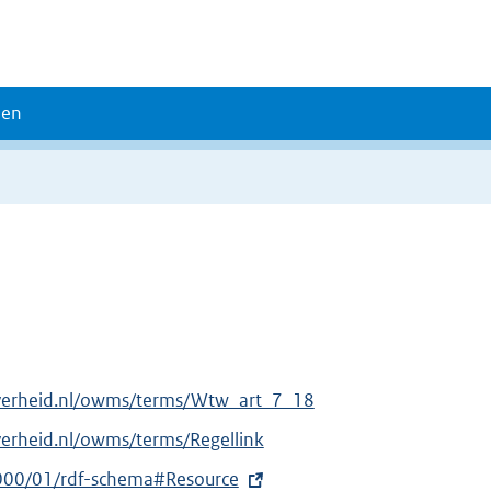
den
overheid.nl/owms/terms/Wtw_art_7_18
verheid.nl/owms/terms/Regellink
000/01/rdf-schema#Resource