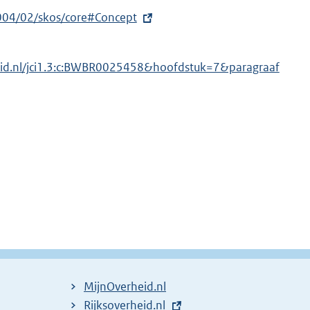
004/02/skos/core#Concept
heid.nl/jci1.3:c:BWBR0025458&hoofdstuk=7&paragraaf
MijnOverheid.nl
E
Rijksoverheid.nl