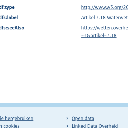
x
df:type
E
http://www.w3.org/2
t
x
dfs:label
Artikel 7.18 Waterwet
e
t
dfs:seeAlso
r
https://wetten.over
e
n
=3&artikel=7.18
r
e
n
l
e
i
l
n
i
k
n
:
k
:
ie hergebruiken
Open data
en cookies
Linked Data Overheid