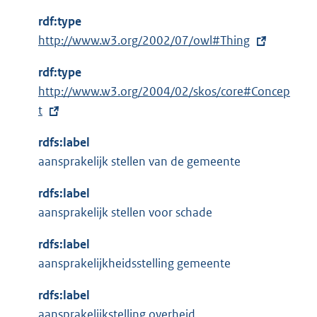
t
e
rdf:type
e
l
E
http://www.w3.org/2002/07/owl#Thing
r
i
x
n
n
rdf:type
t
e
k
E
http://www.w3.org/2004/02/skos/core#Concep
e
l
:
x
t
r
i
t
n
n
rdfs:label
e
e
k
aansprakelijk stellen van de gemeente
r
l
:
n
i
rdfs:label
e
n
aansprakelijk stellen voor schade
l
k
i
rdfs:label
:
n
aansprakelijkheidsstelling gemeente
k
rdfs:label
:
aansprakelijkstelling overheid