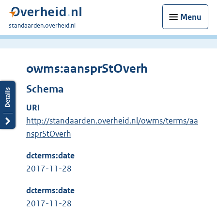
Menu
U
standaarden.overheid.nl
bent
hier:
owms:aansprStOverh
Schema
URI
http://standaarden.overheid.nl/owms/terms/aa
nsprStOverh
dcterms:date
2017-11-28
dcterms:date
2017-11-28