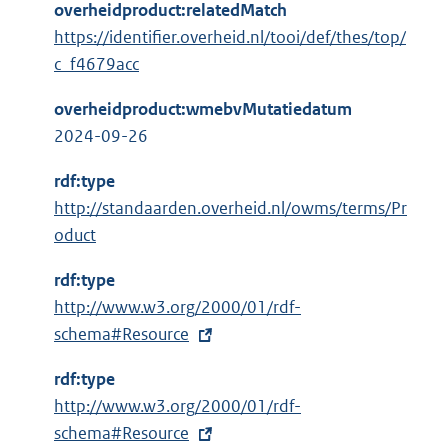
overheidproduct:relatedMatch
https://identifier.overheid.nl/tooi/def/thes/top/
c_f4679acc
overheidproduct:wmebvMutatiedatum
2024-09-26
rdf:type
http://standaarden.overheid.nl/owms/terms/Pr
oduct
rdf:type
E
http://www.w3.org/2000/01/rdf-
x
schema#Resource
t
rdf:type
e
E
http://www.w3.org/2000/01/rdf-
r
x
schema#Resource
n