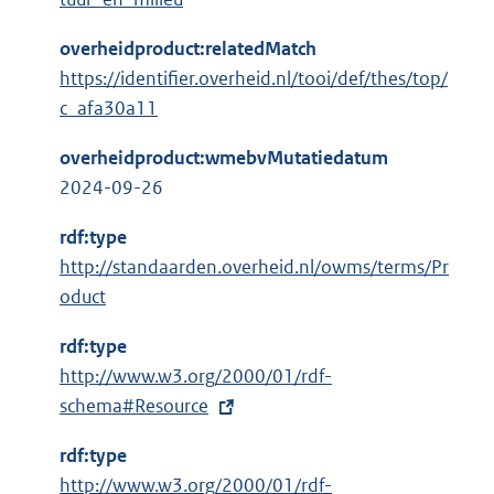
overheidproduct:relatedMatch
https://identifier.overheid.nl/tooi/def/thes/top/
c_afa30a11
overheidproduct:wmebvMutatiedatum
2024-09-26
rdf:type
http://standaarden.overheid.nl/owms/terms/Pr
oduct
rdf:type
E
http://www.w3.org/2000/01/rdf-
x
schema#Resource
t
rdf:type
e
E
http://www.w3.org/2000/01/rdf-