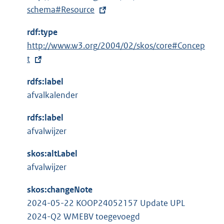
r
x
schema#Resource
n
t
e
rdf:type
e
l
E
http://www.w3.org/2004/02/skos/core#Concep
r
i
x
t
n
n
t
e
k
rdfs:label
e
l
:
afvalkalender
r
i
n
n
rdfs:label
e
k
afvalwijzer
l
:
i
skos:altLabel
n
afvalwijzer
k
skos:changeNote
:
2024-05-22 KOOP24052157 Update UPL
2024-Q2 WMEBV toegevoegd