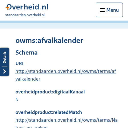
Menu
U
standaarden.overheid.nl
bent
hier:
owms:afvalkalender
Schema
URI
http://standaarden.overheid.nl/owms/terms/af
valkalender
overheidproduct:digitaalKanaal
N
overheidproduct:relatedMatch
http://standaarden.overheid.nl/owms/terms/Na
tuur_en_milieu