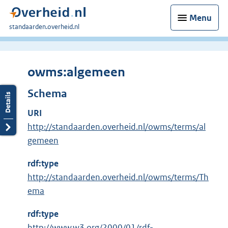
Menu
U
standaarden.overheid.nl
bent
hier:
owms:algemeen
Schema
URI
http://standaarden.overheid.nl/owms/terms/al
gemeen
rdf:type
http://standaarden.overheid.nl/owms/terms/Th
ema
rdf:type
E
http://www.w3.org/2000/01/rdf-