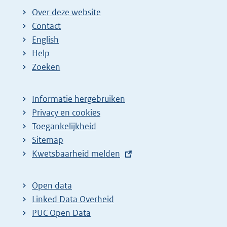
Over deze website
Contact
English
Help
Zoeken
Informatie hergebruiken
Privacy en cookies
Toegankelijkheid
Sitemap
E
Kwetsbaarheid melden
x
t
Open data
e
Linked Data Overheid
r
PUC Open Data
n