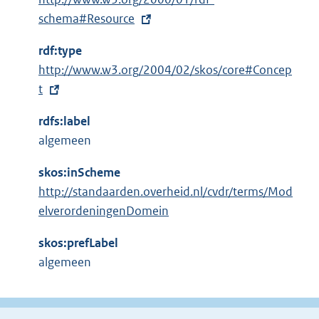
x
schema#Resource
t
rdf:type
e
E
http://www.w3.org/2004/02/skos/core#Concep
r
x
t
n
t
e
rdfs:label
e
l
algemeen
r
i
n
n
skos:inScheme
e
k
http://standaarden.overheid.nl/cvdr/terms/Mod
l
:
elverordeningenDomein
i
n
skos:prefLabel
k
algemeen
: