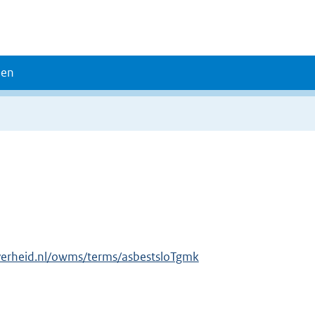
den
verheid.nl/owms/terms/asbestsloTgmk