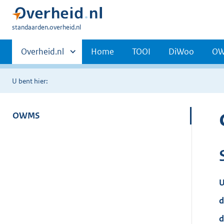
U
standaarden.overheid.nl
bent
Primaire
hier:
Andere
Overheid.nl
Home
TOOI
DiWoo
O
sites
navigatie
binnen
U bent hier:
OWMS
U
d
d