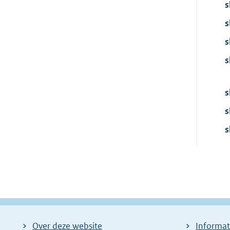
s
s
s
s
s
s
s
Over deze website
Informat