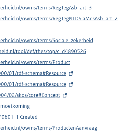
verheid.nl/owms/terms/RegTegAsb_art_3
overheid.nl/owms/terms/RegTegNLDSlaMesAsb_art_2
verheid.nl/owms/terms/Sociale_zekerheid
erheid.nl/tooi/def/thes/top/c_d4890526
verheid.nl/owms/terms/Product
000/01/rdf-schema#Resource
000/01/rdf-schema#Resource
004/02/skos/core#Concept
gemoetkoming
70601-1 Created
verheid.nl/owms/terms/ProductenAanvraag