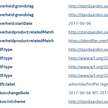
verheid:grondslag
http://standaarden.o
verheid:grondslag
http://standaarden.
verheid:startDate
2017-06-06
verheidproduct:relatedMatch
http://standaarden.o
verheidproduct:relatedMatch
https://identifier.ov
df:type
http://standaarden.o
df:type
E
http://www.w3.org/2
x
df:type
E
http://www.w3.org/2
t
x
df:type
E
http://www.w3.org/2
e
t
x
dfs:label
r
asbestslachtoffer te
e
t
n
kos:changeNote
r
2017-06-06 RFC 201
e
e
n
kos:inScheme
r
http://standaarden.o
l
e