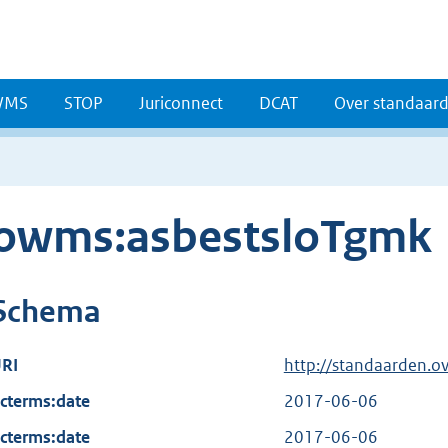
WMS
STOP
Juriconnect
DCAT
Over standaar
owms:asbestsloTgmk
Schema
RI
http://standaarden.o
cterms:date
2017-06-06
cterms:date
2017-06-06