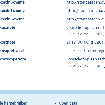
n
kos:inScheme
i
http://standaarden.o
l
e
n
kos:inScheme
i
http://standaarden.o
l
k
n
kos:inScheme
i
http://standaarden.
:
k
n
kos:note
voorschot op een rech
:
k
asbest; verschillend
:
kos:note
2017-06-06 RFC 201
kos:prefLabel
asbestslachtoffer te
kos:scopeNote
voorschot op een rech
asbest; verschillend
ie hergebruiken
Open data