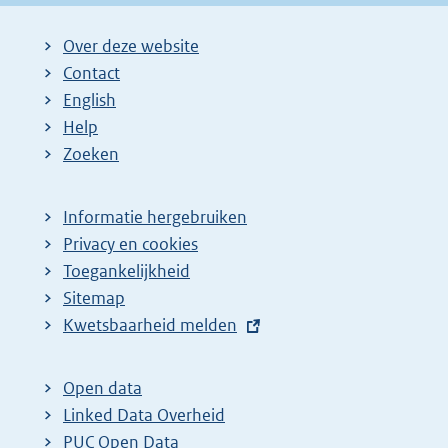
Over deze website
Contact
English
Help
Zoeken
Informatie hergebruiken
Privacy en cookies
Toegankelijkheid
Sitemap
E
Kwetsbaarheid melden
x
t
Open data
e
Linked Data Overheid
r
PUC Open Data