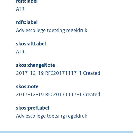
rdfs:label
t
e
ATR
e
l
r
i
rdfs:label
n
n
Adviescollege toetsing regeldruk
e
k
l
skos:altLabel
:
i
ATR
n
skos:changeNote
k
2017-12-19 RFC20171117-1 Created
:
skos:note
2017-12-19 RFC20171117-1 Created
skos:prefLabel
Adviescollege toetsing regeldruk