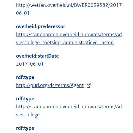
http://wetten.overheid.nl/BWBR0039582/2017-
06-01
overheid:predecessor
http://standaarden.overheid.nl/owms/terms/Ad
viescollege_toetsing_administratieve_lasten
overheid:startDate
2017-06-01
rdf:type
E
http://purl.org/dc/terms/Agent
x
rdf:type
t
http://standaarden.overheid.nl/owms/terms/Ad
e
viescollege
r
n
rdf:type