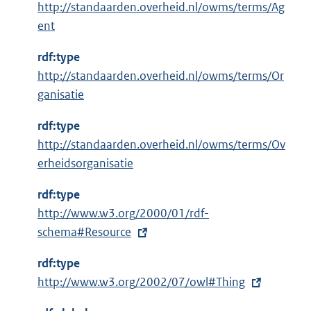
e
http://standaarden.overheid.nl/owms/terms/Ag
l
ent
i
n
rdf:type
k
http://standaarden.overheid.nl/owms/terms/Or
:
ganisatie
rdf:type
http://standaarden.overheid.nl/owms/terms/Ov
erheidsorganisatie
rdf:type
E
http://www.w3.org/2000/01/rdf-
x
schema#Resource
t
rdf:type
e
E
http://www.w3.org/2002/07/owl#Thing
r
x
n