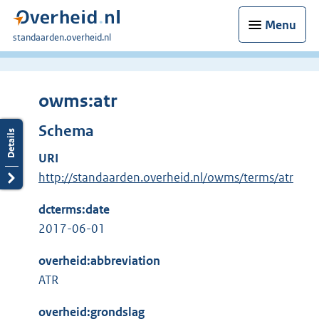
Menu
U
standaarden.overheid.nl
bent
hier:
owms:atr
Schema
URI
http://standaarden.overheid.nl/owms/terms/atr
dcterms:date
2017-06-01
overheid:abbreviation
ATR
overheid:grondslag