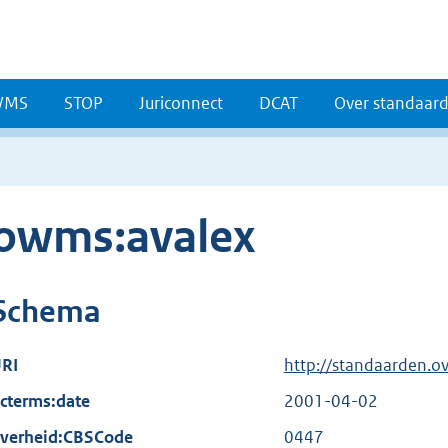
WMS
STOP
Juriconnect
DCAT
Over standaar
owms:avalex
Schema
RI
http://standaarden.o
cterms:date
2001-04-02
verheid:CBSCode
0447