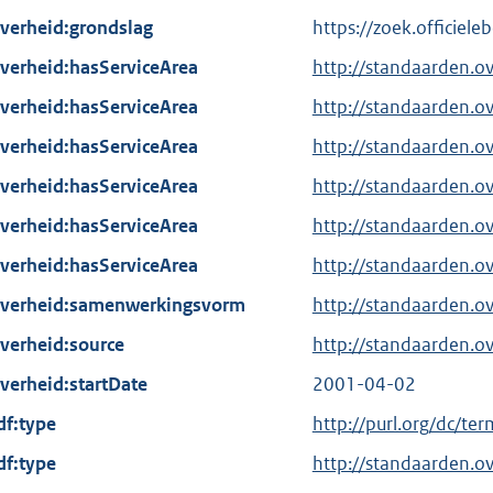
verheid:grondslag
https://zoek.officie
verheid:hasServiceArea
http://standaarden.o
verheid:hasServiceArea
http://standaarden.
verheid:hasServiceArea
http://standaarden.o
verheid:hasServiceArea
http://standaarden.o
verheid:hasServiceArea
http://standaarden.o
verheid:hasServiceArea
http://standaarden.
verheid:samenwerkingsvorm
http://standaarden.ov
verheid:source
http://standaarden.o
verheid:startDate
2001-04-02
df:type
E
http://purl.org/dc/te
x
df:type
http://standaarden.o
t