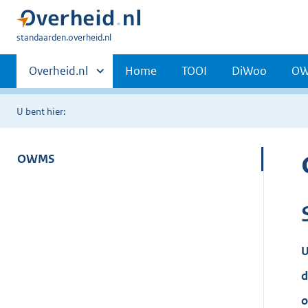
U
standaarden.overheid.nl
bent
Primaire
hier:
Andere
Overheid.nl
Home
TOOI
DiWoo
O
sites
navigatie
binnen
U bent hier:
OWMS
U
d
o