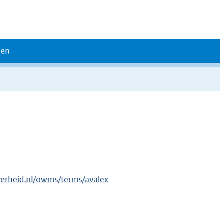
den
verheid.nl/owms/terms/avalex