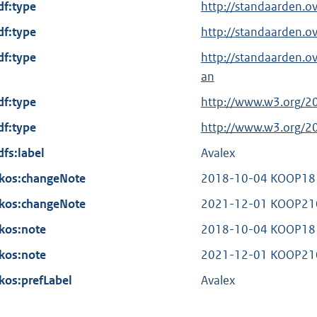
df:type
http://standaarden.o
e
df:type
r
http://standaarden.o
n
df:type
http://standaarden.
e
an
l
df:type
E
http://www.w3.org/2
i
x
df:type
n
E
http://www.w3.org/2
t
k
x
dfs:label
Avalex
e
:
t
kos:changeNote
r
2018-10-04 KOOP18
e
n
kos:changeNote
r
2021-12-01 KOOP2106
e
n
kos:note
2018-10-04 KOOP18
l
e
kos:note
i
2021-12-01 KOOP2106
l
n
kos:prefLabel
i
Avalex
k
n
: