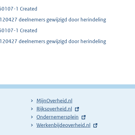
60107-1 Created
0427 deelnemers gewijzigd door herindeling
60107-1 Created
0427 deelnemers gewijzigd door herindeling
MijnOverheid.nl
E
Rijksoverheid.nl
x
E
Ondernemersplein
t
x
E
Werkenbijdeoverheid.nl
e
t
x