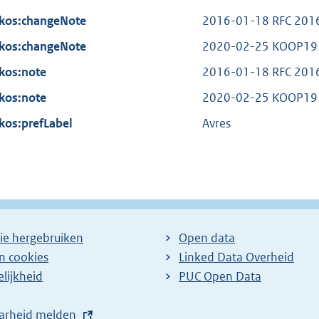
e
:
t
kos:changeNote
r
2016-01-18 RFC 201
e
n
kos:changeNote
r
2020-02-25 KOOP1912
e
n
kos:note
2016-01-18 RFC 201
l
e
kos:note
i
2020-02-25 KOOP1912
l
n
kos:prefLabel
i
Avres
k
n
:
k
:
ie hergebruiken
Open data
en cookies
Linked Data Overheid
lijkheid
PUC Open Data
arheid melden