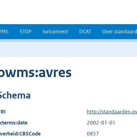
WMS
STOP
Juriconnect
DCAT
Over standaar
owms:avres
Schema
RI
http://standaarden.o
cterms:date
2002-01-01
verheid:CBSCode
0857