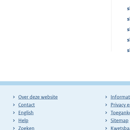
s
s
s
s
s
Over deze website
Informat
Contact
Privacy 
English
Toeganke
Help
Sitemap
Zoeken
E
Kwetsba