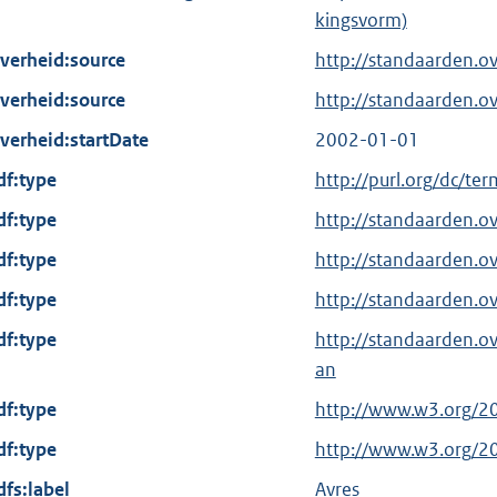
kingsvorm)
verheid:source
http://standaarden.o
verheid:source
http://standaarden.o
verheid:startDate
2002-01-01
df:type
E
http://purl.org/dc/te
x
df:type
http://standaarden.o
t
df:type
http://standaarden.o
e
df:type
r
http://standaarden.o
n
df:type
http://standaarden.
e
an
l
df:type
E
http://www.w3.org/2
i
x
df:type
n
E
http://www.w3.org/2
t
k
x
dfs:label
Avres