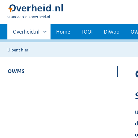
U
standaarden.overheid.nl
bent
Primaire
hier:
Andere
Overheid.nl
Home
TOOI
DiWoo
O
sites
navigatie
binnen
U bent hier:
OWMS
U
d
o