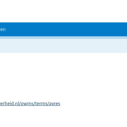
den
verheid.nl/owms/terms/avres