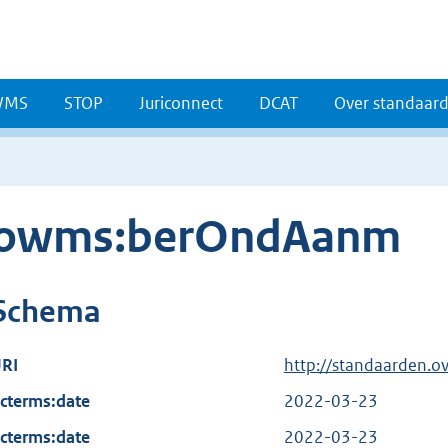
WMS
STOP
Juriconnect
DCAT
Over standaar
owms:berOndAanm
Schema
RI
http://standaarden.
cterms:date
2022-03-23
cterms:date
2022-03-23