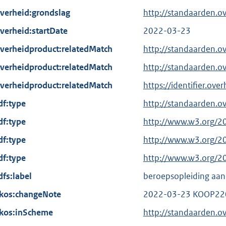
verheid:grondslag
http://standaarden.
verheid:startDate
2022-03-23
verheidproduct:relatedMatch
http://standaarden.
verheidproduct:relatedMatch
http://standaarden.o
verheidproduct:relatedMatch
https://identifier.ov
df:type
http://standaarden.o
df:type
E
http://www.w3.org/2
x
df:type
E
http://www.w3.org/2
t
x
df:type
E
http://www.w3.org/2
e
t
x
dfs:label
r
beroepsopleiding aa
e
t
n
kos:changeNote
r
2022-03-23 KOOP220
e
e
n
kos:inScheme
r
http://standaarden.o
l
e