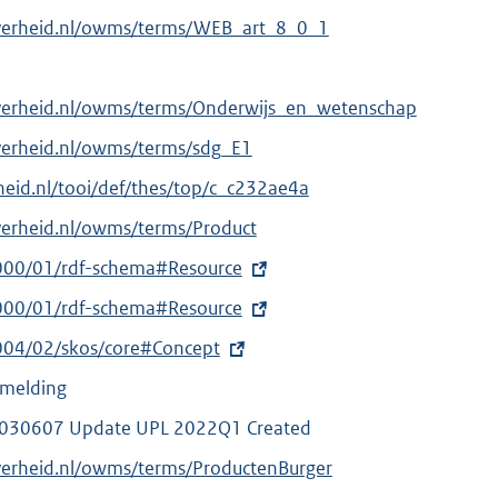
overheid.nl/owms/terms/WEB_art_8_0_1
overheid.nl/owms/terms/Onderwijs_en_wetenschap
verheid.nl/owms/terms/sdg_E1
erheid.nl/tooi/def/thes/top/c_c232ae4a
verheid.nl/owms/terms/Product
000/01/rdf-schema#Resource
000/01/rdf-schema#Resource
004/02/skos/core#Concept
nmelding
30607 Update UPL 2022Q1 Created
verheid.nl/owms/terms/ProductenBurger