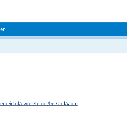
den
overheid.nl/owms/terms/berOndAanm