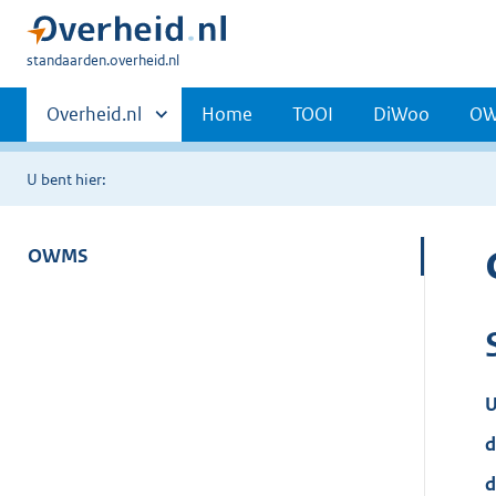
U
standaarden.overheid.nl
bent
Primaire
hier:
Andere
Overheid.nl
Home
TOOI
DiWoo
O
sites
navigatie
binnen
U bent hier:
OWMS
U
d
d