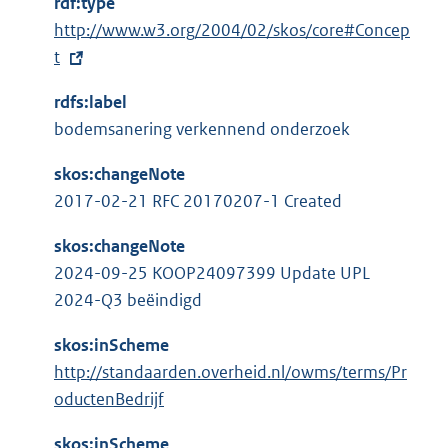
rdf:type
e
l
E
http://www.w3.org/2004/02/skos/core#Concep
r
i
x
t
n
n
t
e
k
rdfs:label
e
l
:
bodemsanering verkennend onderzoek
r
i
n
n
skos:changeNote
e
k
2017-02-21 RFC 20170207-1 Created
l
:
i
skos:changeNote
n
2024-09-25 KOOP24097399 Update UPL
k
2024-Q3 beëindigd
:
skos:inScheme
http://standaarden.overheid.nl/owms/terms/Pr
oductenBedrijf
skos:inScheme