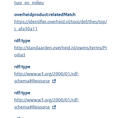
tuur_en_milieu
overheidproduct:relatedMatch
https://identifier.overheid.nl/tooi/def/thes/top/
c_afa30a11
rdf:type
http://standaarden.overheid.nl/owms/terms/Pr
oduct
rdf:type
E
http://www.w3.org/2000/01/rdf-
x
schema#Resource
t
rdf:type
e
E
http://www.w3.org/2000/01/rdf-
r
x
schema#Resource
n
t
e