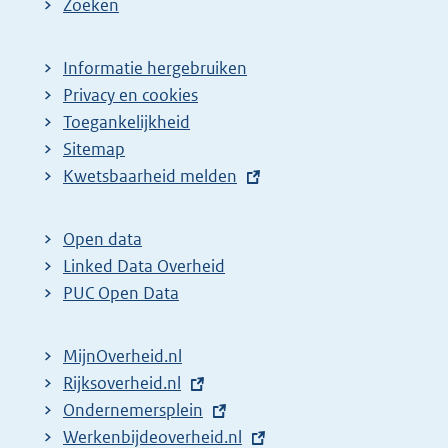
Zoeken
Informatie hergebruiken
Privacy en cookies
Toegankelijkheid
Sitemap
E
Kwetsbaarheid melden
x
t
Open data
e
Linked Data Overheid
r
PUC Open Data
n
e
MijnOverheid.nl
l
E
Rijksoverheid.nl
i
x
E
Ondernemersplein
n
t
x
E
Werkenbijdeoverheid.nl
k