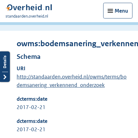
Menu
U
standaarden.overheid.nl
bent
hier:
owms:bodemsanering_verkennen
Schema
URI
http://standaarden.overheid.nl/owms/terms/bo
demsanering_verkennend_onderzoek
dcterms:date
2017-02-21
dcterms:date
2017-02-21