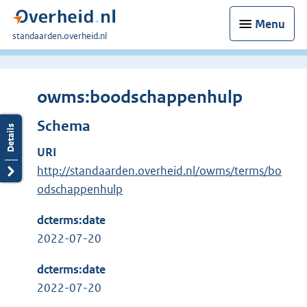
Menu
U
standaarden.overheid.nl
bent
hier:
owms:boodschappenhulp
Schema
URI
http://standaarden.overheid.nl/owms/terms/bo
odschappenhulp
dcterms:date
2022-07-20
dcterms:date
2022-07-20