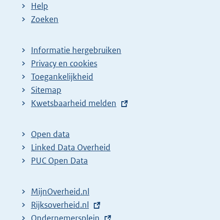
Help
Zoeken
Informatie hergebruiken
Privacy en cookies
Toegankelijkheid
Sitemap
E
Kwetsbaarheid melden
x
t
Open data
e
Linked Data Overheid
r
PUC Open Data
n
e
MijnOverheid.nl
l
E
Rijksoverheid.nl
i
x
E
Ondernemersplein