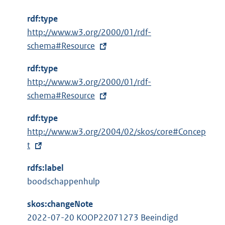
rdf:type
E
http://www.w3.org/2000/01/rdf-
x
schema#Resource
t
rdf:type
e
E
http://www.w3.org/2000/01/rdf-
r
x
schema#Resource
n
t
e
rdf:type
e
l
E
http://www.w3.org/2004/02/skos/core#Concep
r
i
x
t
n
n
t
e
k
rdfs:label
e
l
:
boodschappenhulp
r
i
n
n
skos:changeNote
e
k
2022-07-20 KOOP22071273 Beeindigd