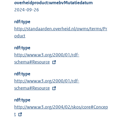
overheidproduct:wmebvMutatiedatum
2024-09-26
rdf:type
http://standaarden.overheid.nl/owms/terms/Pr
oduct
rdf:type
E
http://www.w3.org/2000/01/rdf-
x
schema#Resource
t
rdf:type
e
E
http://www.w3.org/2000/01/rdf-
r
x
schema#Resource
n
t
e
rdf:type
e
l
E
http://www.w3.org/2004/02/skos/core#Concep
r
i
x
t
n