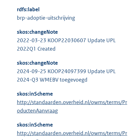
n
t
e
k
rdfs:label
e
l
:
brp-adoptie-uitschrijving
r
i
n
n
skos:changeNote
e
k
2022-03-23 KOOP22030607 Update UPL
l
:
2022Q1 Created
i
n
skos:changeNote
k
2024-09-25 KOOP24097399 Update UPL
:
2024-Q3 WMEBV toegevoegd
skos:inScheme
http://standaarden.overheid.nl/owms/terms/Pr
oductenAanvraag
skos:inScheme
http://standaarden.overheid.nl/owms/terms/Pr