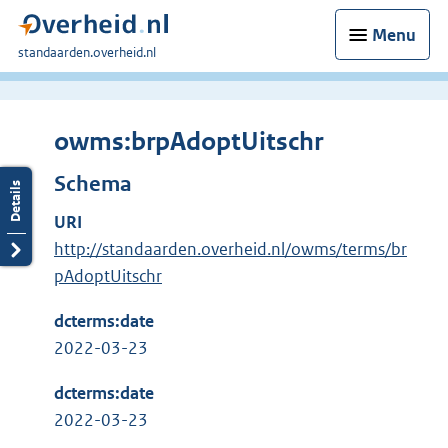
Menu
U
standaarden.overheid.nl
bent
hier:
owms:brpAdoptUitschr
Schema
URI
http://standaarden.overheid.nl/owms/terms/br
pAdoptUitschr
dcterms:date
2022-03-23
dcterms:date
2022-03-23