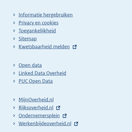
Informatie hergebruiken
Privacy en cookies
Toegankelijkheid
Sitemap
E
Kwetsbaarheid melden
x
t
Open data
e
Linked Data Overheid
r
PUC Open Data
n
e
MijnOverheid.nl
l
E
Rijksoverheid.nl
i
x
E
Ondernemersplein
n
t
x
E
Werkenbijdeoverheid.nl
k
e
t
x