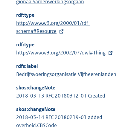
gionaalSamenwerkingsorgaan
rdf:type
E
http://www.w3.org/2000/01/rdf-
x
schema#Resource
t
rdf:type
e
E
http://www.w3.org/2002/07/owl#Thing
r
x
n
rdfs:label
t
e
Bedrijfsvoeringsorganisatie Vijfheerenlanden
e
l
r
i
skos:changeNote
n
n
2018-03-13 RFC 20180312-01 Created
e
k
l
skos:changeNote
:
i
2018-03-14 RFC 20180219-01 added
n
overheid:CBSCode
k