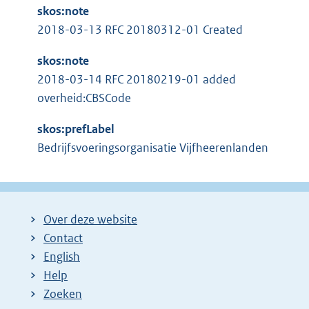
skos:note
:
2018-03-13 RFC 20180312-01 Created
skos:note
2018-03-14 RFC 20180219-01 added
overheid:CBSCode
skos:prefLabel
Bedrijfsvoeringsorganisatie Vijfheerenlanden
Over deze website
Contact
English
Help
Zoeken