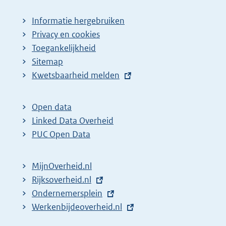
Informatie hergebruiken
Privacy en cookies
Toegankelijkheid
Sitemap
E
Kwetsbaarheid melden
x
t
Open data
e
Linked Data Overheid
r
PUC Open Data
n
e
MijnOverheid.nl
l
E
Rijksoverheid.nl
i
x
E
Ondernemersplein
n
t
x
E
Werkenbijdeoverheid.nl
k
e
t
x
: