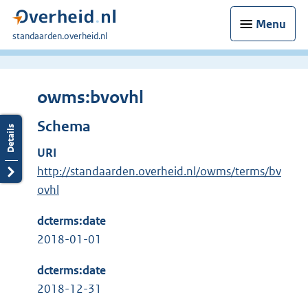
Menu
U
standaarden.overheid.nl
bent
hier:
owms:bvovhl
Schema
URI
http://standaarden.overheid.nl/owms/terms/bv
ovhl
dcterms:date
2018-01-01
dcterms:date
2018-12-31