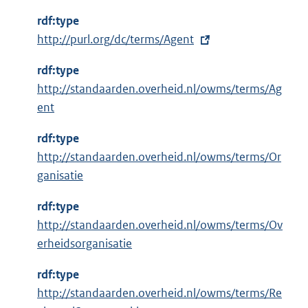
rdf:type
E
http://purl.org/dc/terms/Agent
x
rdf:type
t
http://standaarden.overheid.nl/owms/terms/Ag
e
ent
r
n
rdf:type
e
http://standaarden.overheid.nl/owms/terms/Or
l
ganisatie
i
n
rdf:type
k
http://standaarden.overheid.nl/owms/terms/Ov
:
erheidsorganisatie
rdf:type
http://standaarden.overheid.nl/owms/terms/Re