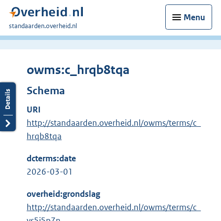
Menu
U
standaarden.overheid.nl
bent
hier:
owms:c_hrqb8tqa
Schema
URI
http://standaarden.overheid.nl/owms/terms/c_
hrqb8tqa
dcterms:date
2026-03-01
overheid:grondslag
http://standaarden.overheid.nl/owms/terms/c_
ys5j5p7n