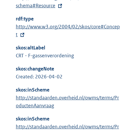
x
schema#Resource
t
rdf:type
e
E
http://www.w3.org/2004/02/skos/core#Concep
r
x
t
n
t
e
skos:altLabel
e
l
CRT - F-gassenverordening
r
i
n
n
skos:changeNote
e
k
Created: 2026-04-02
l
:
i
skos:inScheme
n
http://standaarden.overheid.nl/owms/terms/Pr
k
oductenAanvraag
:
skos:inScheme
http://standaarden.overheid.nl/owms/terms/Pr