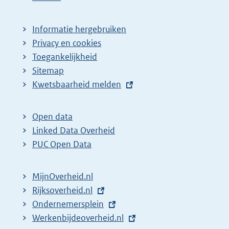
Informatie hergebruiken
Privacy en cookies
Toegankelijkheid
Sitemap
E
Kwetsbaarheid melden
x
t
Open data
e
Linked Data Overheid
r
PUC Open Data
n
e
MijnOverheid.nl
l
E
Rijksoverheid.nl
i
x
E
Ondernemersplein
n
t
x
E
Werkenbijdeoverheid.nl
k