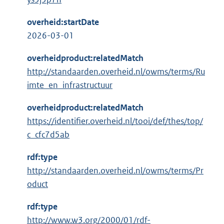
overheid:startDate
2026-03-01
overheidproduct:relatedMatch
http://standaarden.overheid.nl/owms/terms/Ru
imte_en_infrastructuur
overheidproduct:relatedMatch
https://identifier.overheid.nl/tooi/def/thes/top/
c_cfc7d5ab
rdf:type
http://standaarden.overheid.nl/owms/terms/Pr
oduct
rdf:type
E
http://www.w3.org/2000/01/rdf-