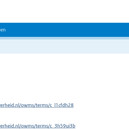
den
verheid.nl/owms/terms/c_l1cfdh28
verheid.nl/owms/terms/c_3h59ui3b