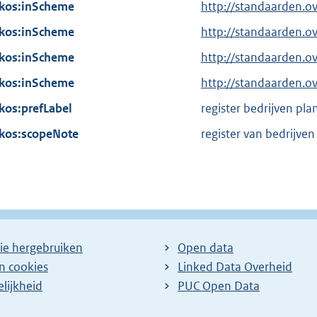
n
kos:inScheme
http://standaarden.o
:
k
kos:inScheme
http://standaarden.o
:
kos:inScheme
http://standaarden.o
kos:inScheme
http://standaarden.
kos:prefLabel
register bedrijven pl
kos:scopeNote
register van bedrijve
ie hergebruiken
Open data
en cookies
Linked Data Overheid
lijkheid
PUC Open Data