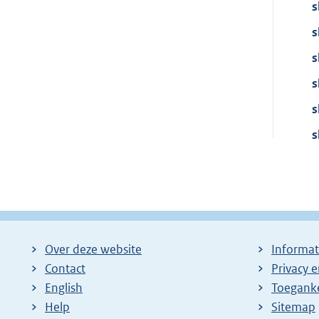
s
s
s
s
s
s
Over deze website
Informat
Contact
Privacy 
English
Toeganke
Help
Sitemap