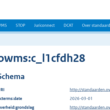
WMS
STOP
Juriconnect
DCAT
Over standaar
owms:c_l1cfdh28
Schema
RI
http://standaarden.o
cterms:date
2026-03-01
verheid:grondslag
http://standaarden.o