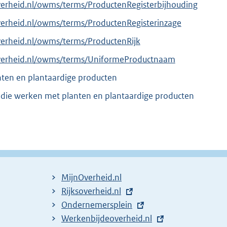
verheid.nl/owms/terms/ProductenRegisterbijhouding
verheid.nl/owms/terms/ProductenRegisterinzage
verheid.nl/owms/terms/ProductenRijk
overheid.nl/owms/terms/UniformeProductnaam
anten en plantaardige producten
n die werken met planten en plantaardige producten
MijnOverheid.nl
E
Rijksoverheid.nl
x
E
Ondernemersplein
t
x
E
Werkenbijdeoverheid.nl