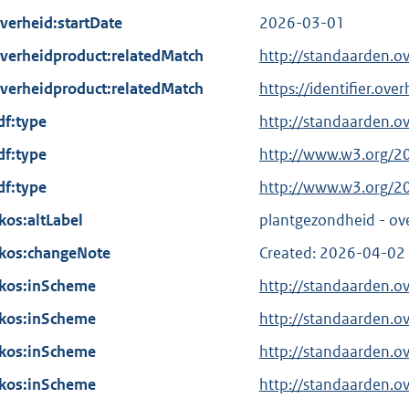
verheid:startDate
2026-03-01
verheidproduct:relatedMatch
http://standaarden.
verheidproduct:relatedMatch
https://identifier.ov
df:type
http://standaarden.o
df:type
E
http://www.w3.org/2
x
df:type
E
http://www.w3.org/2
t
x
kos:altLabel
plantgezondheid - ove
e
t
kos:changeNote
r
Created: 2026-04-02
e
n
kos:inScheme
r
http://standaarden.o
e
n
kos:inScheme
http://standaarden.o
l
e
kos:inScheme
i
http://standaarden.o
l
n
kos:inScheme
i
http://standaarden.o
k