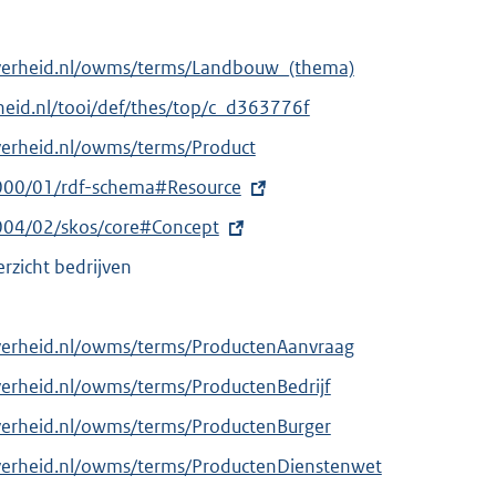
overheid.nl/owms/terms/Landbouw_(thema)
erheid.nl/tooi/def/thes/top/c_d363776f
verheid.nl/owms/terms/Product
000/01/rdf-schema#Resource
004/02/skos/core#Concept
rzicht bedrijven
verheid.nl/owms/terms/ProductenAanvraag
verheid.nl/owms/terms/ProductenBedrijf
verheid.nl/owms/terms/ProductenBurger
verheid.nl/owms/terms/ProductenDienstenwet