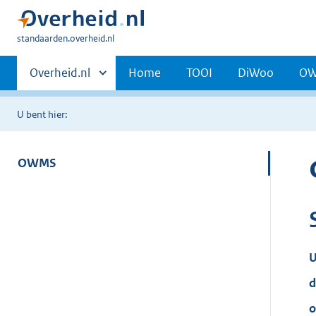
U
standaarden.overheid.nl
bent
Primaire
hier:
Andere
Overheid.nl
Home
TOOI
DiWoo
O
sites
navigatie
binnen
U bent hier:
OWMS
U
d
o