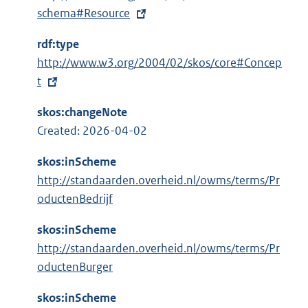
x
schema#Resource
t
rdf:type
e
E
http://www.w3.org/2004/02/skos/core#Concep
r
x
t
n
t
e
skos:changeNote
e
l
Created: 2026-04-02
r
i
n
n
skos:inScheme
e
k
http://standaarden.overheid.nl/owms/terms/Pr
l
:
oductenBedrijf
i
n
skos:inScheme
k
http://standaarden.overheid.nl/owms/terms/Pr
:
oductenBurger
skos:inScheme