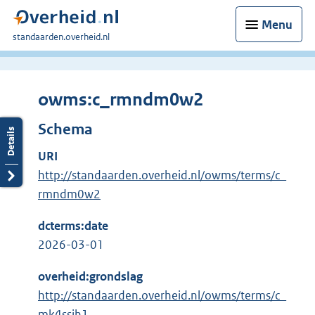
Menu
U
standaarden.overheid.nl
bent
hier:
owms:c_rmndm0w2
Schema
URI
http://standaarden.overheid.nl/owms/terms/c_
rmndm0w2
dcterms:date
2026-03-01
overheid:grondslag
http://standaarden.overheid.nl/owms/terms/c_
mk4ssjh1