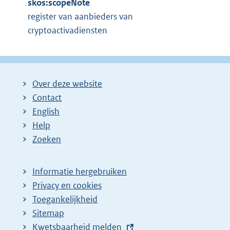
skos:scopeNote
register van aanbieders van
cryptoactivadiensten
Over deze website
Contact
English
Help
Zoeken
Informatie hergebruiken
Privacy en cookies
Toegankelijkheid
Sitemap
E
Kwetsbaarheid melden