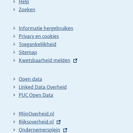
Help
Zoeken
Informatie hergebruiken
Privacy en cookies
Toegankelijkheid
Sitemap
E
Kwetsbaarheid melden
x
t
Open data
e
Linked Data Overheid
r
PUC Open Data
n
e
MijnOverheid.nl
l
E
Rijksoverheid.nl
i
x
E
Ondernemersplein
n