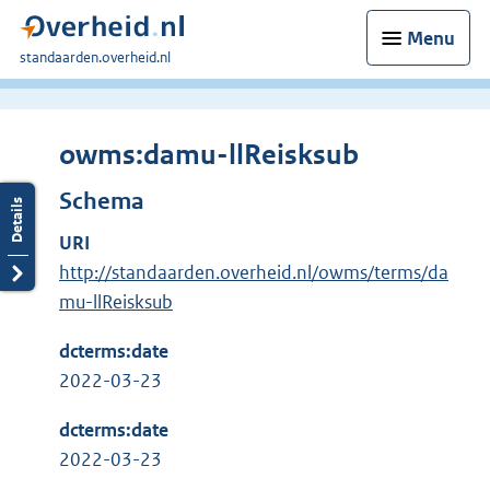
Menu
U
standaarden.overheid.nl
bent
hier:
owms:damu-llReisksub
Schema
URI
http://standaarden.overheid.nl/owms/terms/da
mu-llReisksub
dcterms:date
2022-03-23
dcterms:date
2022-03-23