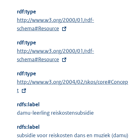
rdf:type
E
http://www.w3.org/2000/01/rdf-
x
schema#Resource
t
rdf:type
e
E
http://www.w3.org/2000/01/rdf-
r
x
schema#Resource
n
t
e
rdf:type
e
l
E
http://www.w3.org/2004/02/skos/core#Concep
r
i
x
t
n
n
t
e
k
rdfs:label
e
l
:
damu-leerling reiskostensubsidie
r
i
n
n
rdfs:label
e
k
subsidie voor reiskosten dans en muziek (damu)