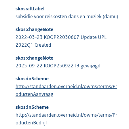
l
:
i
skos:altLabel
n
subsidie voor reiskosten dans en muziek (damu)
k
skos:changeNote
:
2022-03-23 KOOP22030607 Update UPL
2022Q1 Created
skos:changeNote
2025-09-22 KOOP25092213 gewijzigd
skos:inScheme
http://standaarden.overheid.nl/owms/terms/Pr
oductenAanvraag
skos:inScheme
http://standaarden.overheid.nl/owms/terms/Pr
oductenBedrijf