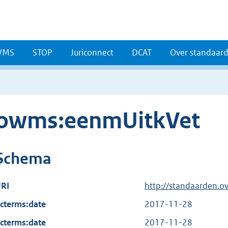
WMS
STOP
Juriconnect
DCAT
Over standaar
owms:eenmUitkVet
Schema
RI
http://standaarden.o
cterms:date
2017-11-28
cterms:date
2017-11-28