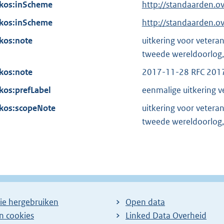
n
kos:inScheme
i
http://standaarden.o
l
k
n
kos:inScheme
i
http://standaarden.
:
k
n
kos:note
uitkering voor vetera
:
k
tweede wereldoorlog,
:
kos:note
2017-11-28 RFC 201
kos:prefLabel
eenmalige uitkering 
kos:scopeNote
uitkering voor vetera
tweede wereldoorlog,
ie hergebruiken
Open data
en cookies
Linked Data Overheid