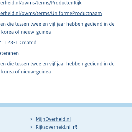
verheid.nl/owms/terms/ProductenRijk
overheid.nl/owms/terms/UniformeProductnaam
nen die tussen twee en vijf jaar hebben gediend in de
 korea of nieuw-guinea
71128-1 Created
veteranen
nen die tussen twee en vijf jaar hebben gediend in de
 korea of nieuw-guinea
MijnOverheid.nl
E
Rijksoverheid.nl