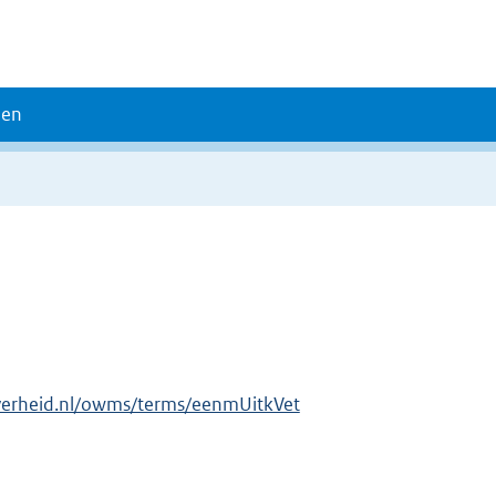
den
verheid.nl/owms/terms/eenmUitkVet