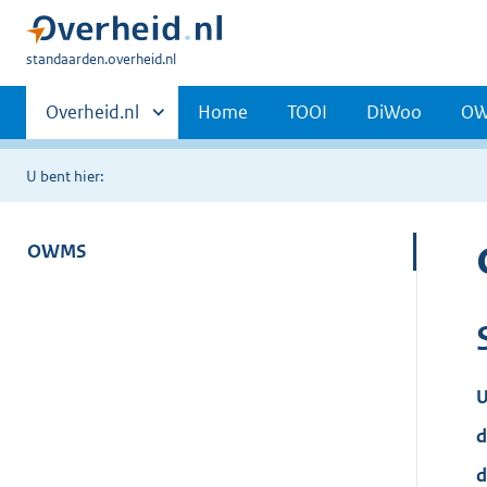
U
standaarden.overheid.nl
bent
Primaire
hier:
Andere
Overheid.nl
Home
TOOI
DiWoo
O
sites
navigatie
binnen
U bent hier:
OWMS
U
d
d