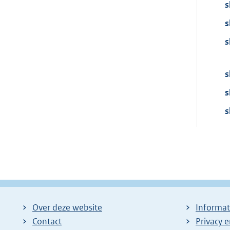
s
s
s
s
s
s
Over deze website
Informat
Contact
Privacy 