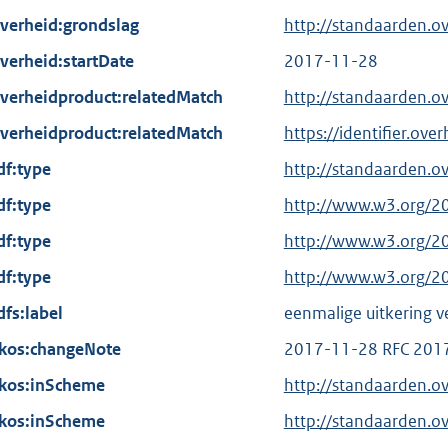
verheid:grondslag
http://standaarden.o
verheid:startDate
2017-11-28
verheidproduct:relatedMatch
http://standaarden.
verheidproduct:relatedMatch
https://identifier.ov
df:type
http://standaarden.o
df:type
E
http://www.w3.org/2
x
df:type
E
http://www.w3.org/2
t
x
df:type
E
http://www.w3.org/2
e
t
x
dfs:label
r
eenmalige uitkering 
e
t
n
kos:changeNote
r
2017-11-28 RFC 201
e
e
n
kos:inScheme
r
http://standaarden.o
l
e
n
kos:inScheme
i
http://standaarden.o
l
e