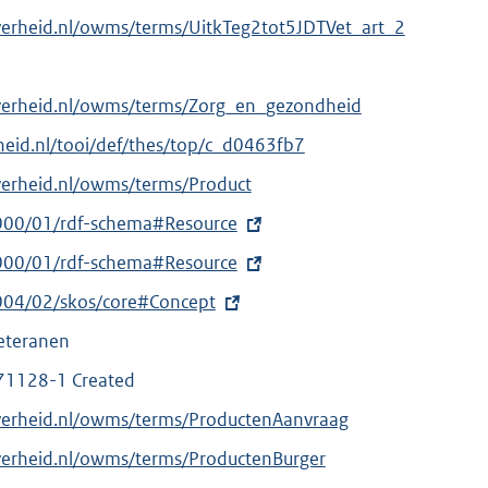
verheid.nl/owms/terms/UitkTeg2tot5JDTVet_art_2
overheid.nl/owms/terms/Zorg_en_gezondheid
erheid.nl/tooi/def/thes/top/c_d0463fb7
verheid.nl/owms/terms/Product
000/01/rdf-schema#Resource
000/01/rdf-schema#Resource
004/02/skos/core#Concept
veteranen
71128-1 Created
verheid.nl/owms/terms/ProductenAanvraag
verheid.nl/owms/terms/ProductenBurger