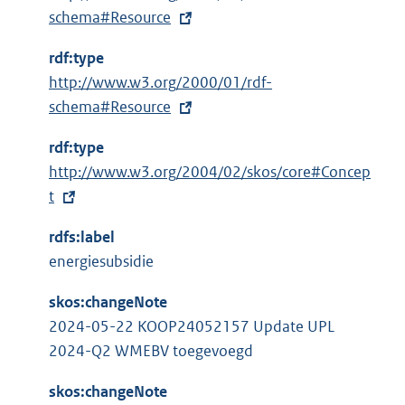
x
schema#Resource
t
rdf:type
e
E
http://www.w3.org/2000/01/rdf-
r
x
schema#Resource
n
t
e
rdf:type
e
l
E
http://www.w3.org/2004/02/skos/core#Concep
r
i
x
t
n
n
t
e
k
rdfs:label
e
l
:
energiesubsidie
r
i
n
n
skos:changeNote
e
k
2024-05-22 KOOP24052157 Update UPL
l
:
2024-Q2 WMEBV toegevoegd
i
n
skos:changeNote