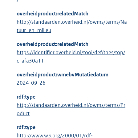
overheidproduct:relatedMatch
http://standaarden.overheid.nl/owms/terms/Na
tuur_en_milieu
overheidproduct:relatedMatch
https://identifier.overheid.nl/tooi/def/thes/top/
c_afa30a11
overheidproduct:wmebvMutatiedatum
2024-09-26
rdf:type
http://standaarden.overheid.nl/owms/terms/Pr
oduct
rdf:type
E
http://www.w3.org/2000/01/rdf-