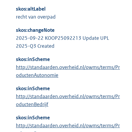
l
:
i
skos:altLabel
n
recht van overpad
k
skos:changeNote
:
2025-09-22 KOOP25092213 Update UPL
2025-Q3 Created
skos:inScheme
http://standaarden.overheid.nl/owms/terms/Pr
oductenAutonomie
skos:inScheme
http://standaarden.overheid.nl/owms/terms/Pr
oductenBedrijf
skos:inScheme
http://standaarden.overheid.nl/owms/terms/Pr