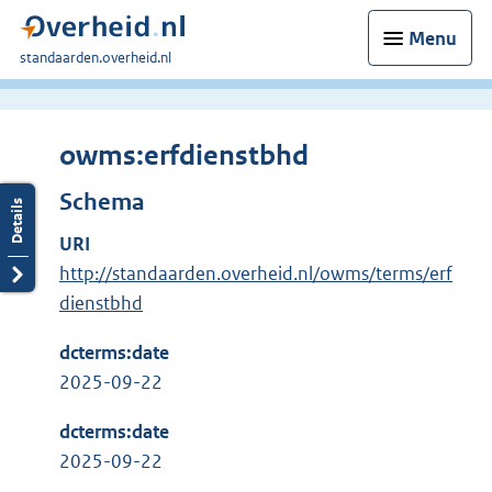
Menu
U
standaarden.overheid.nl
bent
hier:
owms:erfdienstbhd
Schema
URI
http://standaarden.overheid.nl/owms/terms/erf
dienstbhd
dcterms:date
2025-09-22
dcterms:date
2025-09-22