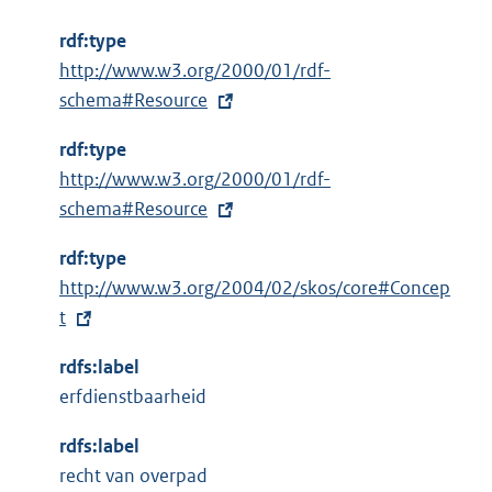
rdf:type
E
http://www.w3.org/2000/01/rdf-
x
schema#Resource
t
rdf:type
e
E
http://www.w3.org/2000/01/rdf-
r
x
schema#Resource
n
t
e
rdf:type
e
l
E
http://www.w3.org/2004/02/skos/core#Concep
r
i
x
t
n
n
t
e
k
rdfs:label
e
l
:
erfdienstbaarheid
r
i
n
n
rdfs:label
e
k
recht van overpad