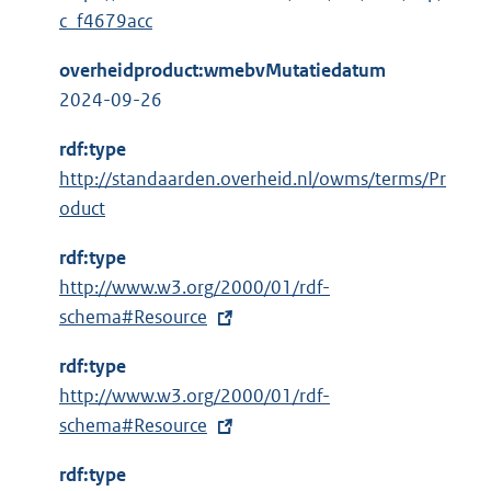
c_f4679acc
overheidproduct:wmebvMutatiedatum
2024-09-26
rdf:type
http://standaarden.overheid.nl/owms/terms/Pr
oduct
rdf:type
E
http://www.w3.org/2000/01/rdf-
x
schema#Resource
t
rdf:type
e
E
http://www.w3.org/2000/01/rdf-
r
x
schema#Resource
n
t
e
rdf:type
e