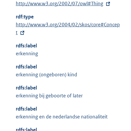
l
E
http://www.w3.org/2002/07/owl#Thing
r
i
x
n
n
rdf:type
t
e
k
E
http://www.w3.org/2004/02/skos/core#Concep
e
l
:
x
t
r
i
t
n
n
rdfs:label
e
e
k
erkenning
r
l
:
n
i
rdfs:label
e
n
erkenning (ongeboren) kind
l
k
i
rdfs:label
:
n
erkenning bij geboorte of later
k
rdfs:label
:
erkenning en de nederlandse nationaliteit
rdfs:label