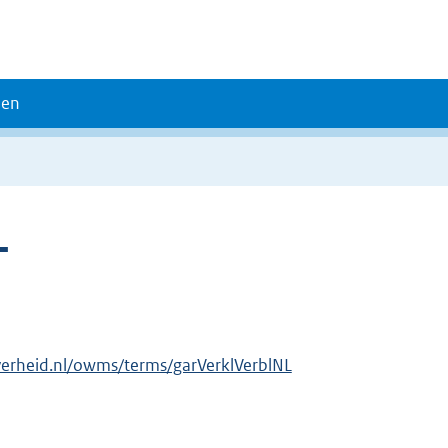
den
L
verheid.nl/owms/terms/garVerklVerblNL