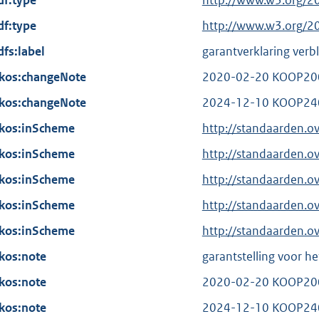
df:type
E
http://www.w3.org/2
e
t
x
df:type
r
E
http://www.w3.org/2
e
t
n
x
dfs:label
r
garantverklaring verbl
e
e
t
n
kos:changeNote
r
2020-02-20 KOOP200
l
e
e
n
kos:changeNote
i
r
2024-12-10 KOOP24
l
e
n
n
kos:inScheme
i
http://standaarden.o
l
k
e
n
kos:inScheme
i
http://standaarden.
:
l
k
n
kos:inScheme
i
http://standaarden.
:
k
n
kos:inScheme
http://standaarden.o
:
k
kos:inScheme
http://standaarden.
:
kos:note
garantstelling voor he
kos:note
2020-02-20 KOOP200
kos:note
2024-12-10 KOOP24