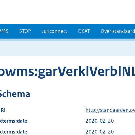
WMS
STOP
Juriconnect
DCAT
Over standaar
owms:garVerklVerblN
Schema
RI
http://standaarden.o
cterms:date
2020-02-20
cterms:date
2020-02-20