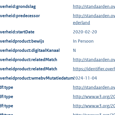
verheid:grondslag
http://standaarden.
verheid:predecessor
http://standaarden.ov
ederland
verheid:startDate
2020-02-20
verheidproduct:bewijs
In Persoon
verheidproduct:digitaalKanaal
N
verheidproduct:relatedMatch
http://standaarden.o
verheidproduct:relatedMatch
https://identifier.ov
verheidproduct:wmebvMutatiedatum
2024-11-04
df:type
http://standaarden.o
df:type
E
http://www.w3.org/2
x
df:type
E
http://www.w3.org/2
t
x