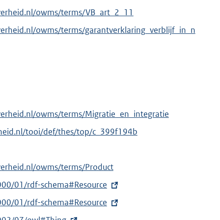
overheid.nl/owms/terms/VB_art_2_11
erheid.nl/owms/terms/garantverklaring_verblijf_in_n
verheid.nl/owms/terms/Migratie_en_integratie
erheid.nl/tooi/def/thes/top/c_399f194b
verheid.nl/owms/terms/Product
000/01/rdf-schema#Resource
000/01/rdf-schema#Resource