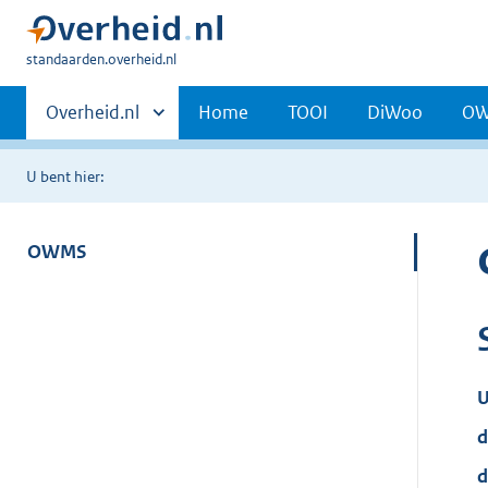
U
standaarden.overheid.nl
bent
Primaire
hier:
Andere
Overheid.nl
Home
TOOI
DiWoo
O
sites
navigatie
binnen
U bent hier:
OWMS
U
d
d