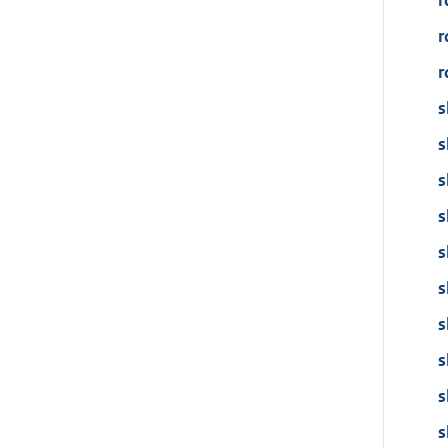
r
r
r
s
s
s
s
s
s
s
s
s
s