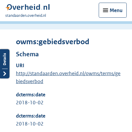
Menu
U
standaarden.overheid.nl
bent
hier:
owms:gebiedsverbod
Schema
URI
http://standaarden.overheid.nl/owms/terms/ge
biedsverbod
dcterms:date
2018-10-02
dcterms:date
2018-10-02