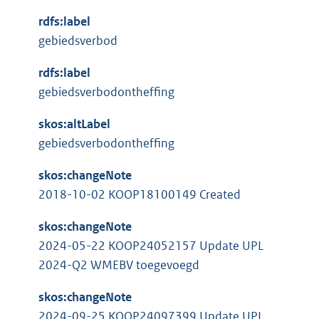
n
t
e
k
rdfs:label
e
l
:
gebiedsverbod
r
i
n
n
rdfs:label
e
k
gebiedsverbodontheffing
l
:
i
skos:altLabel
n
gebiedsverbodontheffing
k
skos:changeNote
:
2018-10-02 KOOP18100149 Created
skos:changeNote
2024-05-22 KOOP24052157 Update UPL
2024-Q2 WMEBV toegevoegd
skos:changeNote
2024-09-25 KOOP24097399 Update UPL