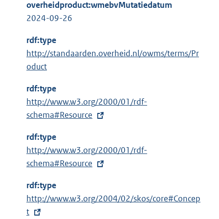
overheidproduct:wmebvMutatiedatum
2024-09-26
rdf:type
http://standaarden.overheid.nl/owms/terms/Pr
oduct
rdf:type
E
http://www.w3.org/2000/01/rdf-
x
schema#Resource
t
rdf:type
e
E
http://www.w3.org/2000/01/rdf-
r
x
schema#Resource
n
t
e
rdf:type
e
l
E
http://www.w3.org/2004/02/skos/core#Concep
r
i
x
t
n