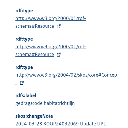
rdf:type
E
http://www.w3.org/2000/01/rdf-
x
schema#Resource
t
rdf:type
e
E
http://www.w3.org/2000/01/rdf-
r
x
schema#Resource
n
t
e
rdf:type
e
l
E
http://www.w3.org/2004/02/skos/core#Concep
r
i
x
t
n
n
t
e
k
rdfs:label
e
l
:
gedragscode habitatrichtlijn
r
i
n
n
skos:changeNote
e
k
2024-03-28 KOOP24032069 Update UPL