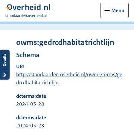
Menu
U
standaarden.overheid.nl
bent
hier:
owms:gedrcdhabitatrichtlijn
Schema
URI
http://standaarden.overheid.nl/owms/terms/ge
drcdhabitatrichtlijn
dcterms:date
2024-03-28
dcterms:date
2024-03-28