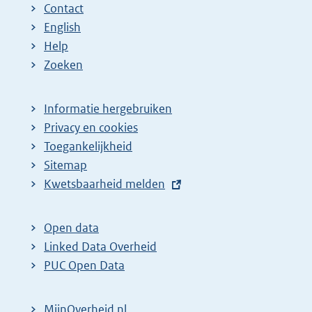
Contact
English
Help
Zoeken
Informatie hergebruiken
Privacy en cookies
Toegankelijkheid
Sitemap
E
Kwetsbaarheid melden
x
t
Open data
e
Linked Data Overheid
r
PUC Open Data
n
e
MijnOverheid.nl