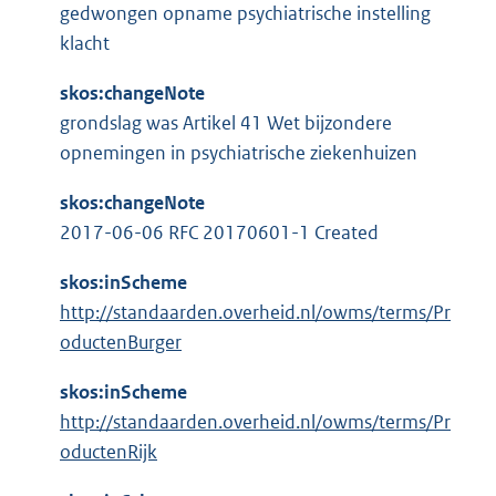
l
:
gedwongen opname psychiatrische instelling
r
i
klacht
n
n
e
k
skos:changeNote
l
:
grondslag was Artikel 41 Wet bijzondere
i
opnemingen in psychiatrische ziekenhuizen
n
k
skos:changeNote
:
2017-06-06 RFC 20170601-1 Created
skos:inScheme
http://standaarden.overheid.nl/owms/terms/Pr
oductenBurger
skos:inScheme
http://standaarden.overheid.nl/owms/terms/Pr
oductenRijk