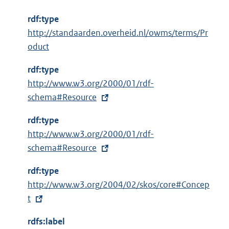
rdf:type
http://standaarden.overheid.nl/owms/terms/Pr
oduct
rdf:type
E
http://www.w3.org/2000/01/rdf-
x
schema#Resource
t
rdf:type
e
E
http://www.w3.org/2000/01/rdf-
r
x
schema#Resource
n
t
e
rdf:type
e
l
E
http://www.w3.org/2004/02/skos/core#Concep
r
i
x
t
n
n
t
e
k
rdfs:label
e