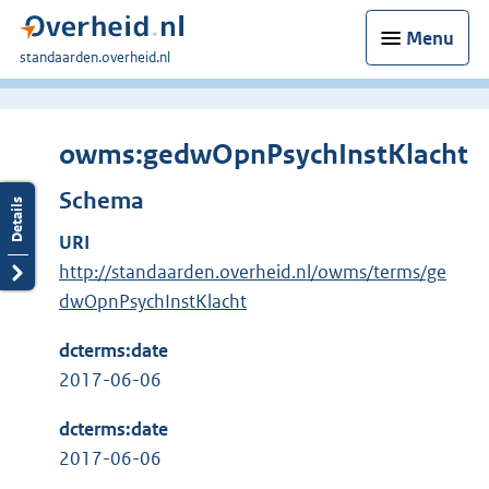
Menu
U
standaarden.overheid.nl
bent
hier:
owms:gedwOpnPsychInstKlacht
Schema
URI
http://standaarden.overheid.nl/owms/terms/ge
dwOpnPsychInstKlacht
dcterms:date
2017-06-06
dcterms:date
2017-06-06