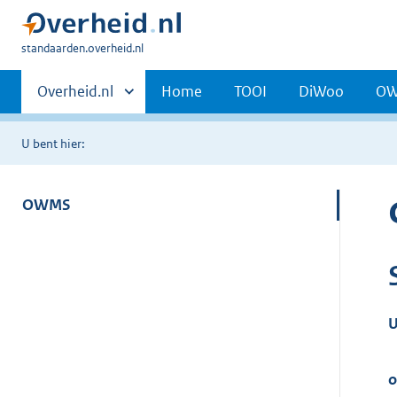
U
standaarden.overheid.nl
bent
Primaire
hier:
Andere
Overheid.nl
Home
TOOI
DiWoo
O
sites
navigatie
binnen
U bent hier:
OWMS
U
o