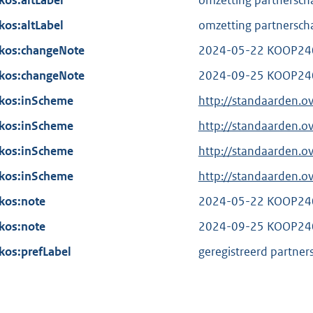
kos:altLabel
i
omzetting partnerscha
l
e
n
kos:altLabel
i
omzetting partnerscha
l
k
n
kos:changeNote
i
2024-05-22 KOOP24
:
k
n
kos:changeNote
2024-09-25 KOOP24
:
k
kos:inScheme
http://standaarden.o
:
kos:inScheme
http://standaarden.
kos:inScheme
http://standaarden.
kos:inScheme
http://standaarden.
kos:note
2024-05-22 KOOP24
kos:note
2024-09-25 KOOP24
kos:prefLabel
geregistreerd partner