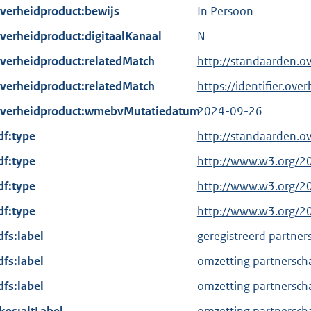
verheidproduct:bewijs
In Persoon
verheidproduct:digitaalKanaal
N
verheidproduct:relatedMatch
http://standaarden.o
verheidproduct:relatedMatch
https://identifier.ove
verheidproduct:wmebvMutatiedatum
2024-09-26
df:type
http://standaarden.o
df:type
E
http://www.w3.org/2
x
df:type
E
http://www.w3.org/2
t
x
df:type
E
http://www.w3.org/2
e
t
x
dfs:label
r
geregistreerd partner
e
t
n
dfs:label
r
omzetting partnerscha
e
e
n
dfs:label
r
omzetting partnerscha
l
e
n