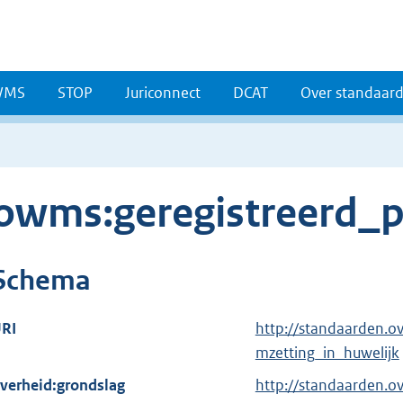
WMS
STOP
Juriconnect
DCAT
Over standaar
owms:geregistreerd_p
Schema
RI
http://standaarden.o
mzetting_in_huwelijk
verheid:grondslag
http://standaarden.