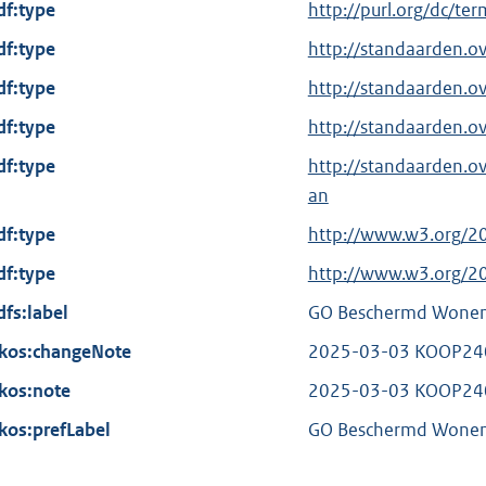
df:type
E
http://purl.org/dc/te
x
df:type
http://standaarden.o
t
df:type
http://standaarden.o
e
df:type
r
http://standaarden.o
n
df:type
http://standaarden.
e
an
l
df:type
E
http://www.w3.org/2
i
x
df:type
n
E
http://www.w3.org/2
t
k
x
dfs:label
GO Beschermd Wone
e
:
t
kos:changeNote
r
2025-03-03 KOOP24
e
n
kos:note
r
2025-03-03 KOOP24
e
n
kos:prefLabel
GO Beschermd Wone
l
e
i
l