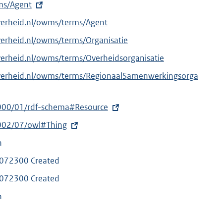
rms/Agent
verheid.nl/owms/terms/Agent
verheid.nl/owms/terms/Organisatie
verheid.nl/owms/terms/Overheidsorganisatie
overheid.nl/owms/terms/RegionaalSamenwerkingsorga
000/01/rdf-schema#Resource
002/07/owl#Thing
n
072300 Created
072300 Created
n