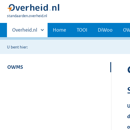
U
standaarden.overheid.nl
bent
Primaire
hier:
Andere
Overheid.nl
Home
TOOI
DiWoo
O
sites
navigatie
binnen
U bent hier:
OWMS
U
d
o