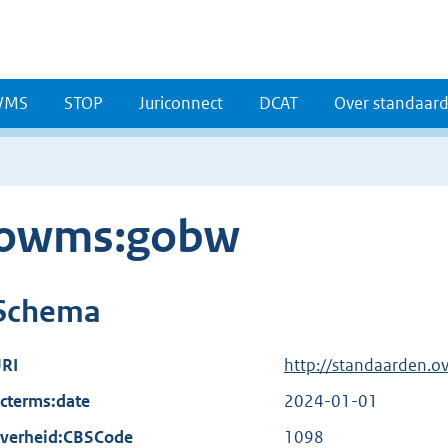
WMS
STOP
Juriconnect
DCAT
Over standaar
owms:gobw
Schema
RI
http://standaarden.
cterms:date
2024-01-01
verheid:CBSCode
1098