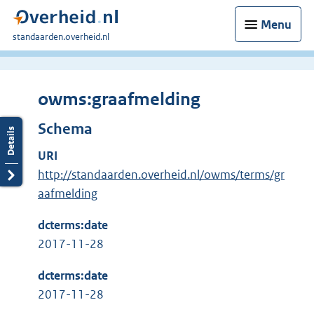
Menu
U
standaarden.overheid.nl
bent
hier:
owms:graafmelding
Schema
URI
http://standaarden.overheid.nl/owms/terms/gr
aafmelding
dcterms:date
2017-11-28
dcterms:date
2017-11-28