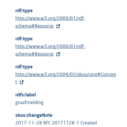
rdf:type
E
http://www.w3.org/2000/01/rdf-
x
schema#Resource
t
rdf:type
e
E
http://www.w3.org/2000/01/rdf-
r
x
schema#Resource
n
t
e
rdf:type
e
l
E
http://www.w3.org/2004/02/skos/core#Concep
r
i
x
t
n
n
t
e
k
rdfs:label
e
l
:
graafmelding
r
i
n
n
skos:changeNote
e
k
2017-11-28 RFC 20171128-1 Created