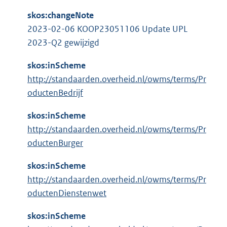
l
:
i
skos:changeNote
n
2023-02-06 KOOP23051106 Update UPL
k
2023-Q2 gewijzigd
:
skos:inScheme
http://standaarden.overheid.nl/owms/terms/Pr
oductenBedrijf
skos:inScheme
http://standaarden.overheid.nl/owms/terms/Pr
oductenBurger
skos:inScheme
http://standaarden.overheid.nl/owms/terms/Pr
oductenDienstenwet
skos:inScheme