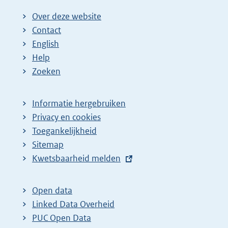
Over deze website
Contact
English
Help
Zoeken
Informatie hergebruiken
Privacy en cookies
Toegankelijkheid
Sitemap
E
Kwetsbaarheid melden
x
t
Open data
e
Linked Data Overheid
r
PUC Open Data
n