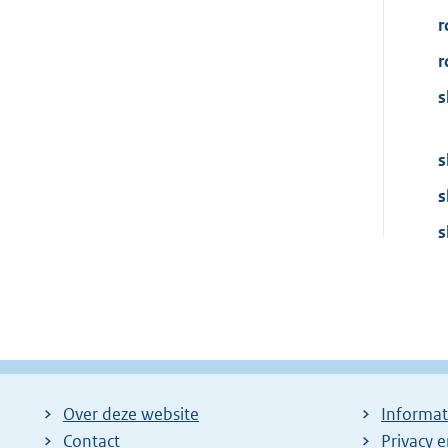
r
r
s
s
s
s
Over deze website
Informat
Contact
Privacy 