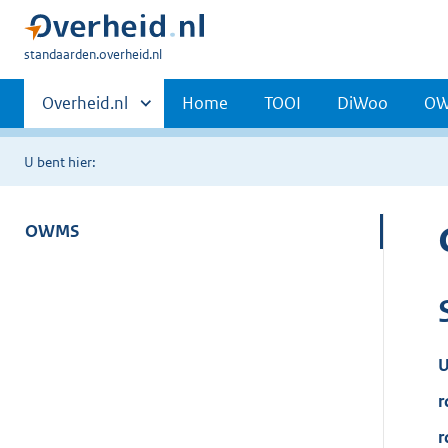
U
standaarden.overheid.nl
bent
Primaire
hier:
Andere
Overheid.nl
Home
TOOI
DiWoo
O
sites
navigatie
binnen
U bent hier:
OWMS
U
r
r