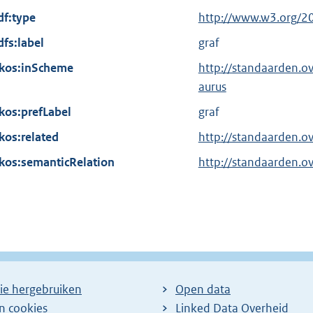
x
df:type
E
http://www.w3.org/2
t
x
dfs:label
graf
e
t
kos:inScheme
r
http://standaarden.o
e
n
aurus
r
e
kos:prefLabel
n
graf
l
e
kos:related
http://standaarden.o
i
l
kos:semanticRelation
n
http://standaarden.o
i
k
n
:
k
:
ie hergebruiken
Open data
en cookies
Linked Data Overheid