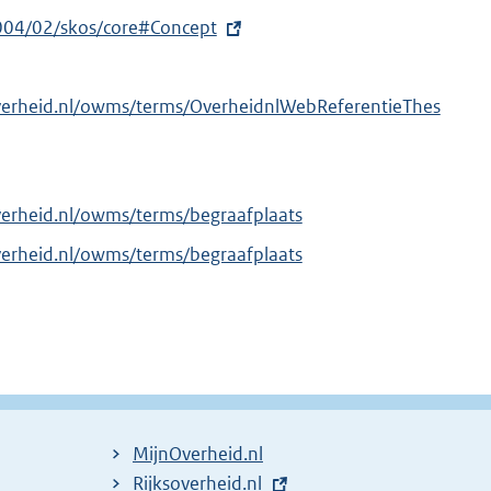
004/02/skos/core#Concept
verheid.nl/owms/terms/OverheidnlWebReferentieThes
verheid.nl/owms/terms/begraafplaats
verheid.nl/owms/terms/begraafplaats
MijnOverheid.nl
E
Rijksoverheid.nl