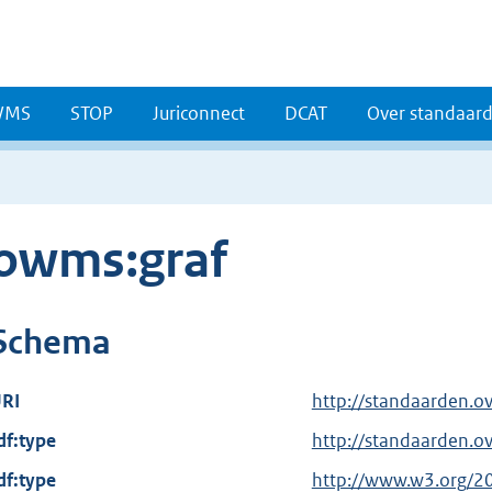
WMS
STOP
Juriconnect
DCAT
Over standaar
owms:graf
Schema
RI
http://standaarden.o
df:type
http://standaarden.
df:type
E
http://www.w3.org/2