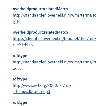
overheidproduct:relatedMatch
http://standaarden.overheid.nl/owms/terms/sd
g_N1
overheidproduct:relatedMatch
https://identifier.overheid.nl/tooi/def/thes/top/
c_cfc7d5ab
rdf:type
http://standaarden.overheid.nl/owms/terms/Pr
oduct
rdf:type
E
http://www.w3.org/2000/01/rdf-
x
schema#Resource
t
rdf:type
e