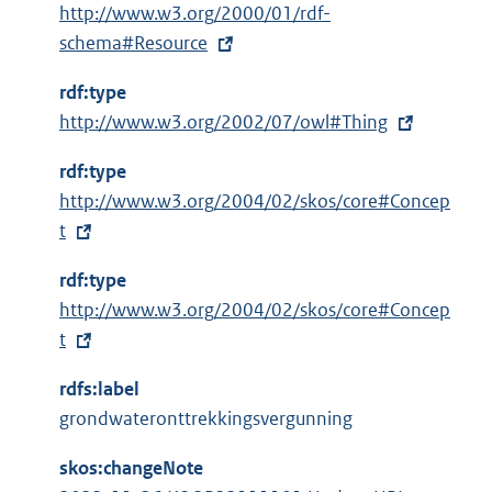
E
http://www.w3.org/2000/01/rdf-
r
x
schema#Resource
n
t
e
rdf:type
e
l
E
http://www.w3.org/2002/07/owl#Thing
r
i
x
n
n
rdf:type
t
e
k
E
http://www.w3.org/2004/02/skos/core#Concep
e
l
:
x
t
r
i
t
n
n
rdf:type
e
e
k
E
http://www.w3.org/2004/02/skos/core#Concep
r
l
:
x
t
n
i
t
e
n
rdfs:label
e
l
k
grondwateronttrekkingsvergunning
r
i
:
n
n
skos:changeNote
e