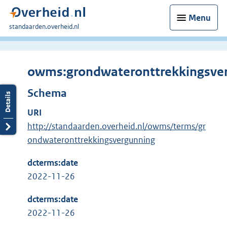
Menu
U
standaarden.overheid.nl
bent
hier:
owms:grondwateronttrekkingsve
Schema
URI
http://standaarden.overheid.nl/owms/terms/gr
ondwateronttrekkingsvergunning
dcterms:date
2022-11-26
dcterms:date
2022-11-26