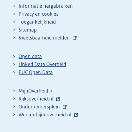
Informatie hergebruiken
Privacy en cookies
Toegankelijkheid
Sitemap
E
Kwetsbaarheid melden
x
t
Open data
e
Linked Data Overheid
r
PUC Open Data
n
e
MijnOverheid.nl
l
E
Rijksoverheid.nl
i
x
E
Ondernemersplein
n
t
x
E
Werkenbijdeoverheid.nl
k
e
t
x
:
r
e
t