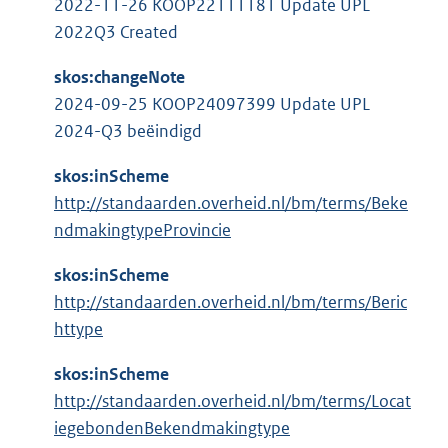
k
2022-11-26 KOOP22111181 Update UPL
l
:
2022Q3 Created
i
n
skos:changeNote
k
2024-09-25 KOOP24097399 Update UPL
:
2024-Q3 beëindigd
skos:inScheme
http://standaarden.overheid.nl/bm/terms/Beke
ndmakingtypeProvincie
skos:inScheme
http://standaarden.overheid.nl/bm/terms/Beric
httype
skos:inScheme
http://standaarden.overheid.nl/bm/terms/Locat
iegebondenBekendmakingtype