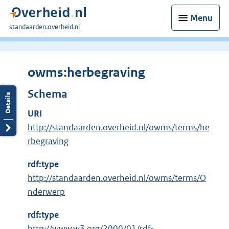
Menu
U
standaarden.overheid.nl
bent
hier:
owms:herbegraving
Schema
URI
http://standaarden.overheid.nl/owms/terms/he
rbegraving
rdf:type
http://standaarden.overheid.nl/owms/terms/O
nderwerp
rdf:type
E
http://www.w3.org/2000/01/rdf-