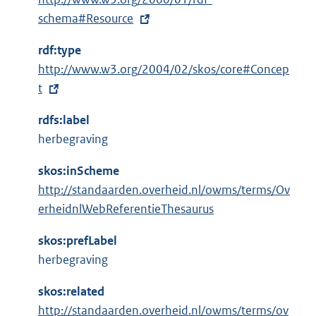
x
schema#Resource
t
rdf:type
e
E
http://www.w3.org/2004/02/skos/core#Concep
r
x
t
n
t
e
rdfs:label
e
l
herbegraving
r
i
n
n
skos:inScheme
e
k
http://standaarden.overheid.nl/owms/terms/Ov
l
:
erheidnlWebReferentieThesaurus
i
n
skos:prefLabel
k
herbegraving
:
skos:related
http://standaarden.overheid.nl/owms/terms/ov