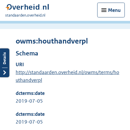
Menu
U
standaarden.overheid.nl
bent
hier:
owms:houthandverpl
Schema
URI
http://standaarden.overheid.nl/owms/terms/ho
uthandverpl
dcterms:date
2019-07-05
dcterms:date
2019-07-05