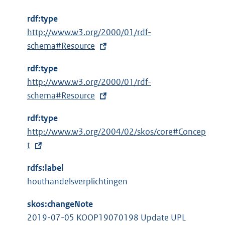
rdf:type
E
http://www.w3.org/2000/01/rdf-
x
schema#Resource
t
rdf:type
e
E
http://www.w3.org/2000/01/rdf-
r
x
schema#Resource
n
t
e
rdf:type
e
l
E
http://www.w3.org/2004/02/skos/core#Concep
r
i
x
t
n
n
t
e
k
rdfs:label
e
l
:
houthandelsverplichtingen
r
i
n
n
skos:changeNote
e
k
2019-07-05 KOOP19070198 Update UPL