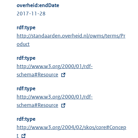
overheid:endDate
2017-11-28
rdf:type
http://standaarden.overheid.nl/owms/terms/Pr
oduct
rdf:type
E
http://www.w3.org/2000/01/rdf-
x
schema#Resource
t
rdf:type
e
E
http://www.w3.org/2000/01/rdf-
r
x
schema#Resource
n
t
e
rdf:type
e
l
E
http://www.w3.org/2004/02/skos/core#Concep
r
i
x
t