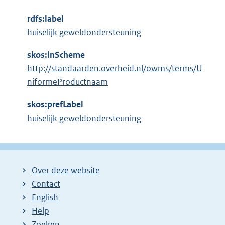
n
n
t
e
k
rdfs:label
e
l
:
huiselijk geweldondersteuning
r
i
n
n
skos:inScheme
e
k
http://standaarden.overheid.nl/owms/terms/U
l
:
niformeProductnaam
i
n
skos:prefLabel
k
huiselijk geweldondersteuning
:
Over deze website
Contact
English
Help
Zoeken