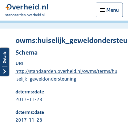
Menu
U
standaarden.overheid.nl
bent
hier:
owms:huiselijk_geweldondersteu
Schema
URI
http://standaarden.overheid.nl/owms/terms/hu
iselijk_geweldondersteuning
dcterms:date
2017-11-28
dcterms:date
2017-11-28