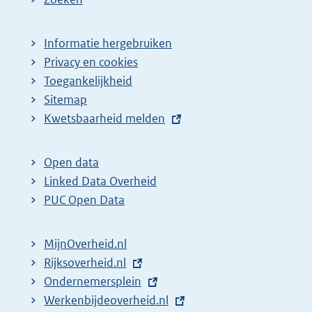
Informatie hergebruiken
Privacy en cookies
Toegankelijkheid
Sitemap
E
Kwetsbaarheid melden
x
t
Open data
e
Linked Data Overheid
r
PUC Open Data
n
e
MijnOverheid.nl
l
E
Rijksoverheid.nl
i
x
E
Ondernemersplein
n
t
x
E
Werkenbijdeoverheid.nl
k