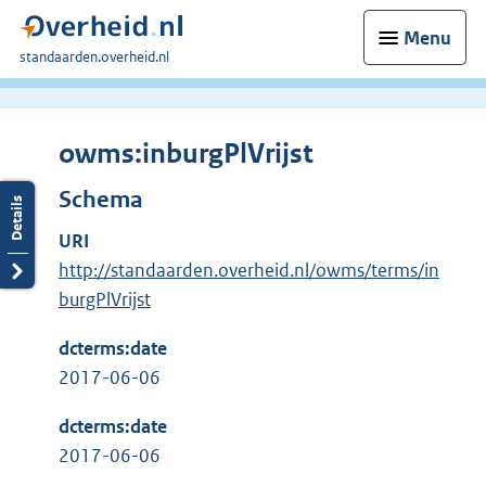
Menu
U
standaarden.overheid.nl
bent
hier:
owms:inburgPlVrijst
Schema
URI
http://standaarden.overheid.nl/owms/terms/in
burgPlVrijst
dcterms:date
2017-06-06
dcterms:date
2017-06-06