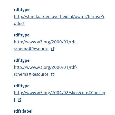
rdf:type
http://standaarden.overheid.nl/owms/terms/Pr
oduct
rdf:type
E
http://www.w3.org/2000/01/rdf-
x
schema#Resource
t
rdf:type
e
E
http://www.w3.org/2000/01/rdf-
r
x
schema#Resource
n
t
e
rdf:type
e
l
E
http://www.w3.org/2004/02/skos/core#Concep
r
i
x
t
n
n
t
e
k
rdfs:label
e