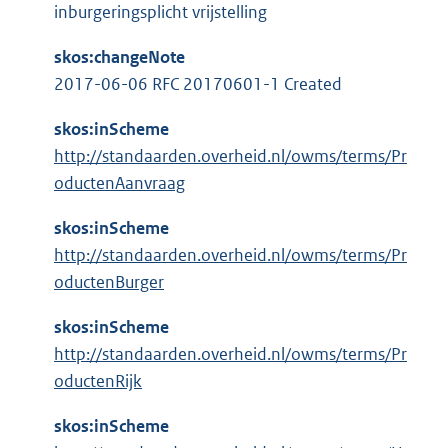
l
:
inburgeringsplicht vrijstelling
r
i
n
n
skos:changeNote
e
k
2017-06-06 RFC 20170601-1 Created
l
:
i
skos:inScheme
n
http://standaarden.overheid.nl/owms/terms/Pr
k
oductenAanvraag
:
skos:inScheme
http://standaarden.overheid.nl/owms/terms/Pr
oductenBurger
skos:inScheme
http://standaarden.overheid.nl/owms/terms/Pr
oductenRijk
skos:inScheme