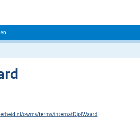
den
ard
verheid.nl/owms/terms/internatDiplWaard