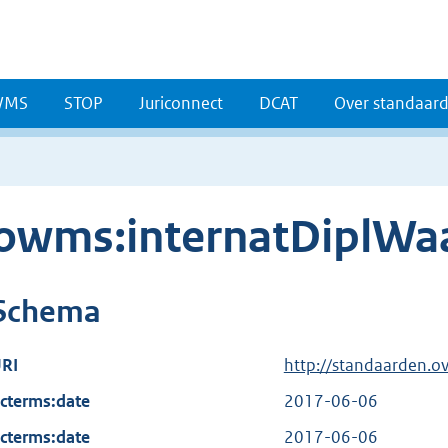
WMS
STOP
Juriconnect
DCAT
Over standaar
owms:internatDiplWa
Schema
RI
http://standaarden.o
cterms:date
2017-06-06
cterms:date
2017-06-06