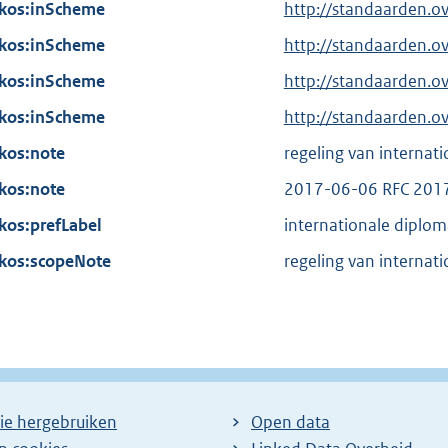
n
kos:inScheme
i
http://standaarden.o
l
e
n
kos:inScheme
i
http://standaarden.o
l
k
n
kos:inScheme
i
http://standaarden.o
:
k
n
kos:inScheme
http://standaarden.
:
k
kos:note
regeling van internat
:
kos:note
2017-06-06 RFC 201
kos:prefLabel
internationale diplo
kos:scopeNote
regeling van internat
ie hergebruiken
Open data