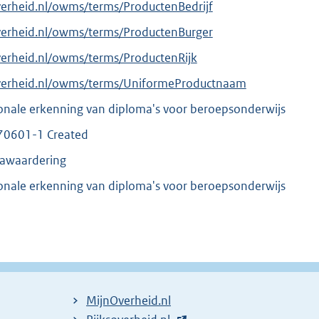
verheid.nl/owms/terms/ProductenBedrijf
verheid.nl/owms/terms/ProductenBurger
verheid.nl/owms/terms/ProductenRijk
overheid.nl/owms/terms/UniformeProductnaam
ionale erkenning van diploma's voor beroepsonderwijs
70601-1 Created
mawaardering
ionale erkenning van diploma's voor beroepsonderwijs
MijnOverheid.nl