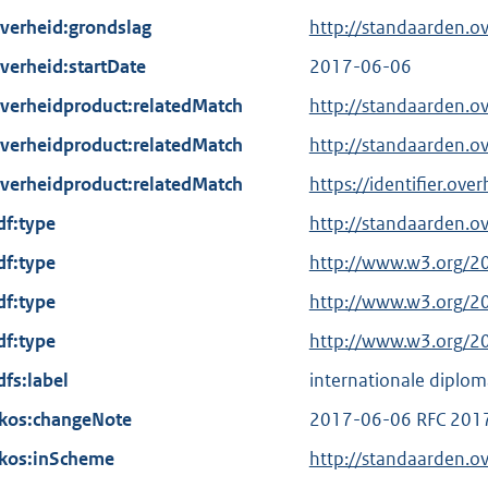
verheid:grondslag
http://standaarden.
verheid:startDate
2017-06-06
verheidproduct:relatedMatch
http://standaarden.
verheidproduct:relatedMatch
http://standaarden.o
verheidproduct:relatedMatch
https://identifier.ov
df:type
http://standaarden.o
df:type
E
http://www.w3.org/2
x
df:type
E
http://www.w3.org/2
t
x
df:type
E
http://www.w3.org/2
e
t
x
dfs:label
r
internationale diplo
e
t
n
kos:changeNote
r
2017-06-06 RFC 201
e
e
n
kos:inScheme
r
http://standaarden.o
l
e