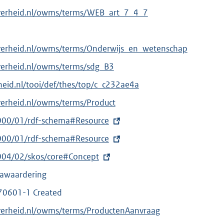
overheid.nl/owms/terms/WEB_art_7_4_7
overheid.nl/owms/terms/Onderwijs_en_wetenschap
verheid.nl/owms/terms/sdg_B3
erheid.nl/tooi/def/thes/top/c_c232ae4a
verheid.nl/owms/terms/Product
000/01/rdf-schema#Resource
000/01/rdf-schema#Resource
004/02/skos/core#Concept
mawaardering
70601-1 Created
verheid.nl/owms/terms/ProductenAanvraag