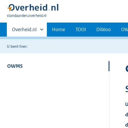
U
standaarden.overheid.nl
bent
Primaire
hier:
Andere
Overheid.nl
Home
TOOI
DiWoo
O
sites
navigatie
binnen
U bent hier:
OWMS
U
d
d