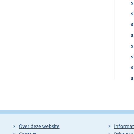
s
s
s
s
s
s
s
s
Over deze website
Informat