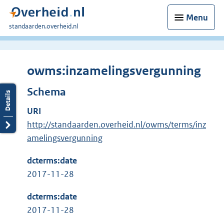
Menu
U
standaarden.overheid.nl
bent
hier:
owms:inzamelingsvergunning
Schema
URI
http://standaarden.overheid.nl/owms/terms/inz
amelingsvergunning
dcterms:date
2017-11-28
dcterms:date
2017-11-28