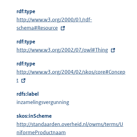
t
rdf:type
e
E
http://www.w3.org/2000/01/rdf-
r
x
schema#Resource
n
t
e
rdf:type
e
l
E
http://www.w3.org/2002/07/owl#Thing
r
i
x
n
n
rdf:type
t
e
k
E
http://www.w3.org/2004/02/skos/core#Concep
e
l
:
x
t
r
i
t
n
n
rdfs:label
e
e
k
inzamelingsvergunning
r
l
:
n
i
skos:inScheme
e
n
http://standaarden.overheid.nl/owms/terms/U
l
k
niformeProductnaam