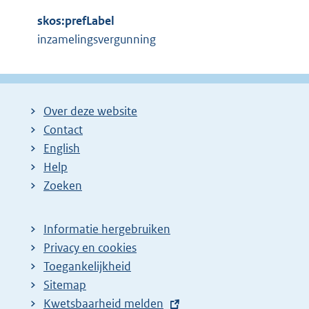
i
:
n
skos:prefLabel
k
inzamelingsvergunning
:
Over deze website
Contact
English
Help
Zoeken
Informatie hergebruiken
Privacy en cookies
Toegankelijkheid
Sitemap
E
Kwetsbaarheid melden