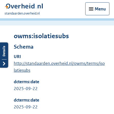
Menu
U
standaarden.overheid.nl
bent
hier:
owms:isolatiesubs
Schema
URI
http://standaarden.overheid.nl/owms/terms/iso
latiesubs
dcterms:date
2025-09-22
dcterms:date
2025-09-22