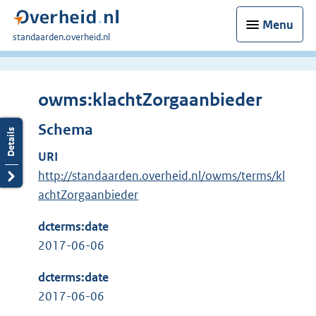
Menu
U
standaarden.overheid.nl
bent
hier:
owms:klachtZorgaanbieder
Schema
URI
http://standaarden.overheid.nl/owms/terms/kl
achtZorgaanbieder
dcterms:date
2017-06-06
dcterms:date
2017-06-06