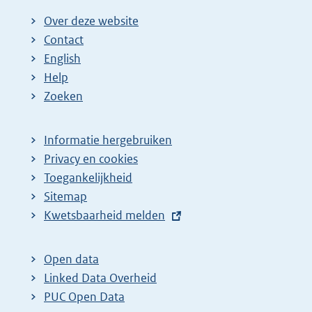
Over deze website
Contact
English
Help
Zoeken
Informatie hergebruiken
Privacy en cookies
Toegankelijkheid
Sitemap
E
Kwetsbaarheid melden
x
t
Open data
e
Linked Data Overheid
r
PUC Open Data
n