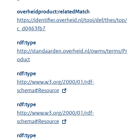
overheidproduct:relatedMatch
https://identifier.overheid.nl/tooi/def/thes/top/
c_d0463fb7
rdf:type
http://standaarden.overheid.nl/owms/terms/Pr
oduct
rdf:type
E
http://www.w3.org/2000/01/rdf-
x
schema#Resource
t
rdf:type
e
E
http://www.w3.org/2000/01/rdf-
r
x
schema#Resource
n
t
e
rdf:type
e