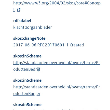
l
E
http://www.w3.org/2004/02/skos/core#Concep
r
i
x
t
n
n
t
e
k
rdfs:label
e
l
:
klacht zorgaanbieder
r
i
n
n
skos:changeNote
e
k
2017-06-06 RFC 20170601-1 Created
l
:
i
skos:inScheme
n
http://standaarden.overheid.nl/owms/terms/Pr
k
oductenBedrijf
:
skos:inScheme
http://standaarden.overheid.nl/owms/terms/Pr
oductenBurger
skos:inScheme