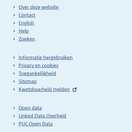
Over deze website
Contact
English
Help
Zoeken
Informatie hergebruiken
Privacy en cookies
Toegankelijkheid
Sitemap
E
Kwetsbaarheid melden
x
t
Open data
e
Linked Data Overheid
r
PUC Open Data
n