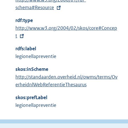
x
schema#Resource
t
rdf:type
e
E
http://www.w3.org/2004/02/skos/core#Concep
r
x
t
n
t
e
rdfs:label
e
l
legionellapreventie
r
i
n
n
skos:inScheme
e
k
http://standaarden.overheid.nl/owms/terms/Ov
l
:
erheidnlWebReferentieThesaurus
i
n
skos:prefLabel
k
legionellapreventie
: