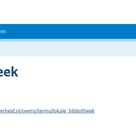
den
eek
verheid.nl/owms/terms/lokale_bibliotheek