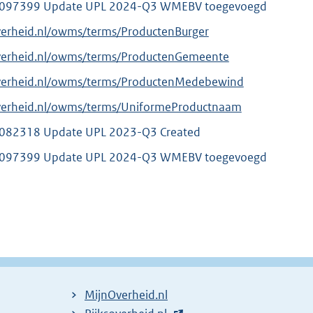
097399 Update UPL 2024-Q3 WMEBV toegevoegd
verheid.nl/owms/terms/ProductenBurger
overheid.nl/owms/terms/ProductenGemeente
overheid.nl/owms/terms/ProductenMedebewind
overheid.nl/owms/terms/UniformeProductnaam
82318 Update UPL 2023-Q3 Created
097399 Update UPL 2024-Q3 WMEBV toegevoegd
MijnOverheid.nl