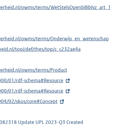
verheid.nl/owms/terms/WetStelsOpenbBiblvz_art_1
overheid.nl/owms/terms/Onderwijs_en_wetenschap
erheid.nl/tooi/def/thes/top/c_c232ae4a
verheid.nl/owms/terms/Product
000/01/rdf-schema#Resource
000/01/rdf-schema#Resource
004/02/skos/core#Concept
82318 Update UPL 2023-Q3 Created