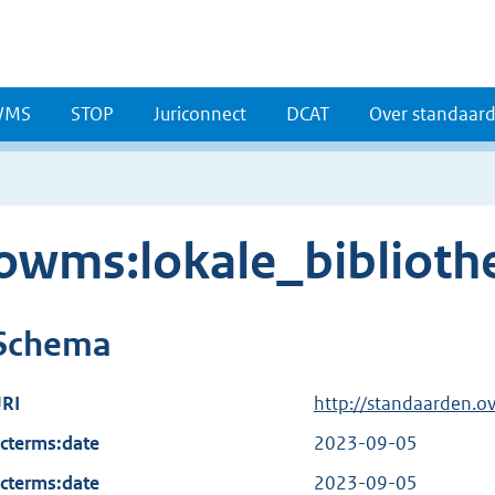
WMS
STOP
Juriconnect
DCAT
Over standaar
owms:lokale_biblioth
Schema
RI
http://standaarden.o
cterms:date
2023-09-05
cterms:date
2023-09-05