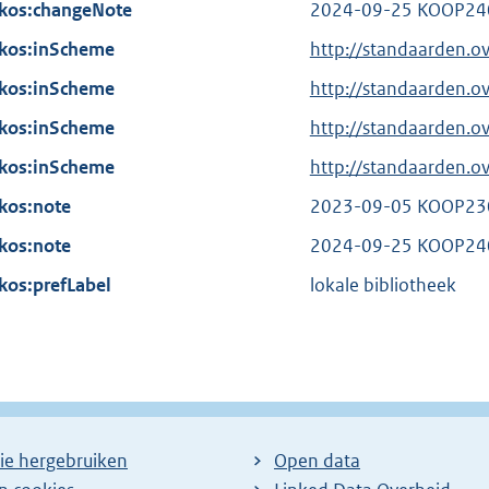
n
kos:changeNote
r
2024-09-25 KOOP24
l
e
n
kos:inScheme
i
http://standaarden.o
l
e
n
kos:inScheme
i
http://standaarden.
l
k
n
kos:inScheme
i
http://standaarden.
:
k
n
kos:inScheme
http://standaarden.
:
k
kos:note
2023-09-05 KOOP230
:
kos:note
2024-09-25 KOOP24
kos:prefLabel
lokale bibliotheek
ie hergebruiken
Open data