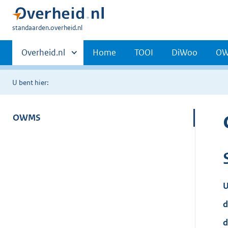
U
standaarden.overheid.nl
bent
Primaire
hier:
Andere
Overheid.nl
Home
TOOI
DiWoo
O
sites
navigatie
binnen
U bent hier:
OWMS
U
d
d