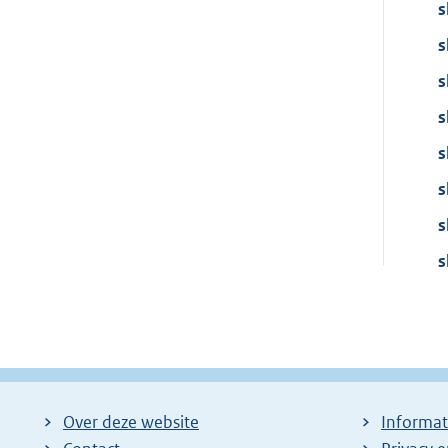
s
s
s
s
s
s
s
s
Over deze website
Informat