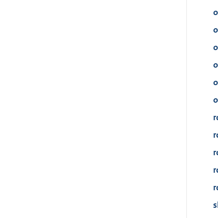
o
o
o
o
o
o
r
r
r
r
r
s