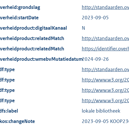
verheid:grondslag
http://standaarden.o
verheid:startDate
2023-09-05
verheidproduct:digitaalKanaal
N
verheidproduct:relatedMatch
http://standaarden.
verheidproduct:relatedMatch
https://identifier.ov
verheidproduct:wmebvMutatiedatum
2024-09-26
df:type
http://standaarden.o
df:type
E
http://www.w3.org/2
x
df:type
E
http://www.w3.org/2
t
x
df:type
E
http://www.w3.org/2
e
t
x
dfs:label
r
lokale bibliotheek
e
t
n
kos:changeNote
r
2023-09-05 KOOP230
e
e