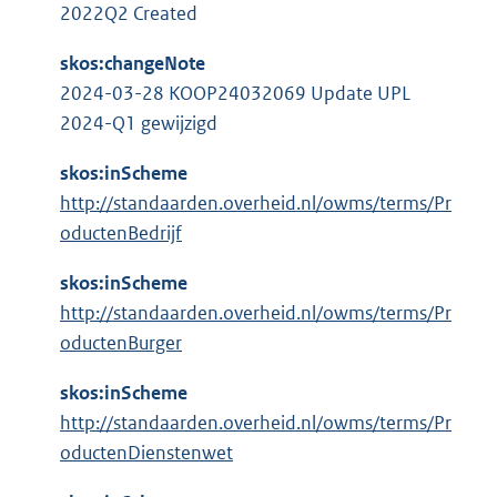
l
:
2022Q2 Created
i
n
skos:changeNote
k
2024-03-28 KOOP24032069 Update UPL
:
2024-Q1 gewijzigd
skos:inScheme
http://standaarden.overheid.nl/owms/terms/Pr
oductenBedrijf
skos:inScheme
http://standaarden.overheid.nl/owms/terms/Pr
oductenBurger
skos:inScheme
http://standaarden.overheid.nl/owms/terms/Pr
oductenDienstenwet