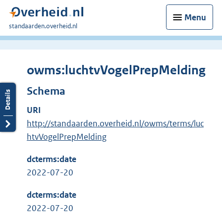
Menu
U
standaarden.overheid.nl
bent
hier:
owms:luchtvVogelPrepMelding
Schema
URI
http://standaarden.overheid.nl/owms/terms/luc
htvVogelPrepMelding
dcterms:date
2022-07-20
dcterms:date
2022-07-20