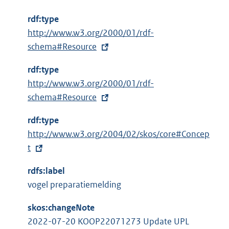
rdf:type
E
http://www.w3.org/2000/01/rdf-
x
schema#Resource
t
rdf:type
e
E
http://www.w3.org/2000/01/rdf-
r
x
schema#Resource
n
t
e
rdf:type
e
l
E
http://www.w3.org/2004/02/skos/core#Concep
r
i
x
t
n
n
t
e
k
rdfs:label
e
l
:
vogel preparatiemelding
r
i
n
n
skos:changeNote
e
k
2022-07-20 KOOP22071273 Update UPL