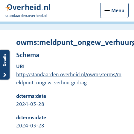
Menu
U
standaarden.overheid.nl
bent
hier:
owms:meldpunt_ongew_verhuur
Schema
URI
http://standaarden.overheid.nl/owms/terms/m
eldpunt_ongew_verhuurgedrag
dcterms:date
2024-03-28
dcterms:date
2024-03-28