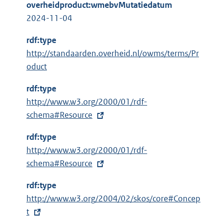
overheidproduct:wmebvMutatiedatum
2024-11-04
rdf:type
http://standaarden.overheid.nl/owms/terms/Pr
oduct
rdf:type
E
http://www.w3.org/2000/01/rdf-
x
schema#Resource
t
rdf:type
e
E
http://www.w3.org/2000/01/rdf-
r
x
schema#Resource
n
t
e
rdf:type
e
l
E
http://www.w3.org/2004/02/skos/core#Concep
r
i
x
t
n