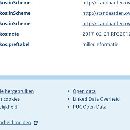
n
kos:inScheme
i
http://standaarden.
l
k
n
kos:inScheme
i
http://standaarden.
:
k
n
kos:inScheme
http://standaarden.
:
k
kos:note
2017-02-21 RFC 201
:
kos:prefLabel
milieuinformatie
ie hergebruiken
Open data
en cookies
Linked Data Overheid
lijkheid
PUC Open Data
arheid melden