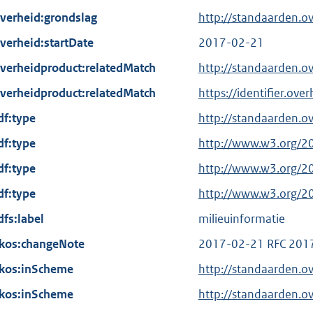
verheid:grondslag
http://standaarden.
verheid:startDate
2017-02-21
verheidproduct:relatedMatch
http://standaarden.o
verheidproduct:relatedMatch
https://identifier.ov
df:type
http://standaarden.o
df:type
E
http://www.w3.org/2
x
df:type
E
http://www.w3.org/2
t
x
df:type
E
http://www.w3.org/2
e
t
x
dfs:label
r
milieuinformatie
e
t
n
kos:changeNote
r
2017-02-21 RFC 201
e
e
n
kos:inScheme
r
http://standaarden.o
l
e
n
kos:inScheme
i
http://standaarden.o
l
e