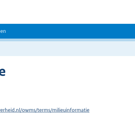
den
e
verheid.nl/owms/terms/milieuinformatie