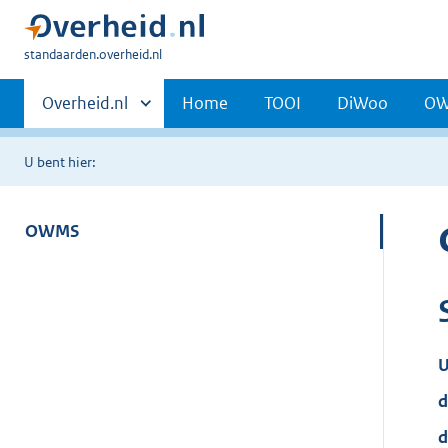
U
standaarden.overheid.nl
bent
Primaire
hier:
Andere
Overheid.nl
Home
TOOI
DiWoo
O
sites
navigatie
binnen
U bent hier:
OWMS
U
d
d