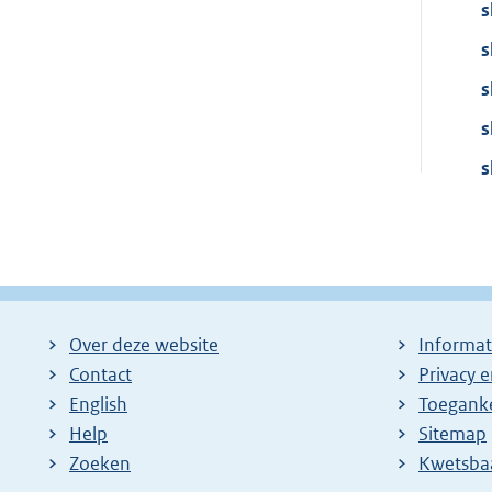
s
s
s
s
s
Over deze website
Informat
Contact
Privacy 
English
Toeganke
Help
Sitemap
Zoeken
E
Kwetsba