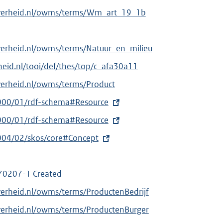
overheid.nl/owms/terms/Wm_art_19_1b
verheid.nl/owms/terms/Natuur_en_milieu
erheid.nl/tooi/def/thes/top/c_afa30a11
verheid.nl/owms/terms/Product
000/01/rdf-schema#Resource
000/01/rdf-schema#Resource
004/02/skos/core#Concept
70207-1 Created
verheid.nl/owms/terms/ProductenBedrijf
verheid.nl/owms/terms/ProductenBurger