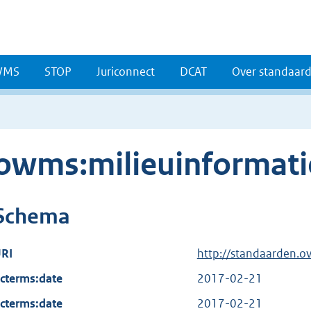
WMS
STOP
Juriconnect
DCAT
Over standaar
owms:milieuinformati
Schema
RI
http://standaarden.o
cterms:date
2017-02-21
cterms:date
2017-02-21