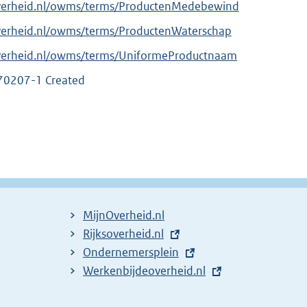
overheid.nl/owms/terms/ProductenMedebewind
overheid.nl/owms/terms/ProductenWaterschap
overheid.nl/owms/terms/UniformeProductnaam
70207-1 Created
MijnOverheid.nl
E
Rijksoverheid.nl
x
E
Ondernemersplein
t
x
E
Werkenbijdeoverheid.nl
e
t
x