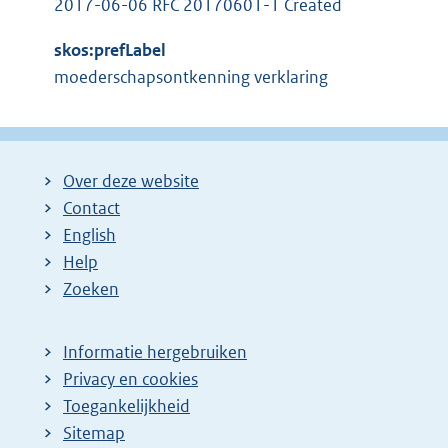
2017-06-06 RFC 20170601-1 Created
skos:prefLabel
moederschapsontkenning verklaring
Over deze website
Contact
English
Help
Zoeken
Informatie hergebruiken
Privacy en cookies
Toegankelijkheid
Sitemap