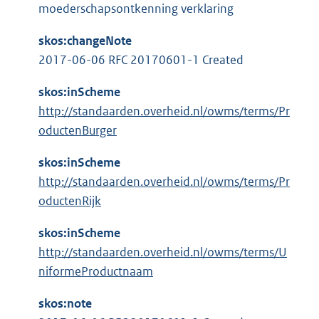
l
:
moederschapsontkenning verklaring
r
i
n
n
skos:changeNote
e
k
2017-06-06 RFC 20170601-1 Created
l
:
i
skos:inScheme
n
http://standaarden.overheid.nl/owms/terms/Pr
k
oductenBurger
:
skos:inScheme
http://standaarden.overheid.nl/owms/terms/Pr
oductenRijk
skos:inScheme
http://standaarden.overheid.nl/owms/terms/U
niformeProductnaam
skos:note