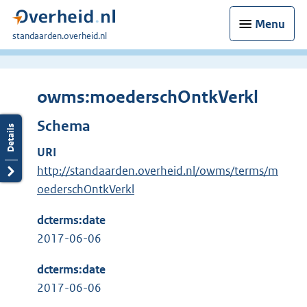
Menu
U
standaarden.overheid.nl
bent
hier:
owms:moederschOntkVerkl
Schema
URI
http://standaarden.overheid.nl/owms/terms/m
oederschOntkVerkl
dcterms:date
2017-06-06
dcterms:date
2017-06-06