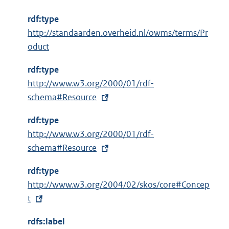
rdf:type
http://standaarden.overheid.nl/owms/terms/Pr
oduct
rdf:type
E
http://www.w3.org/2000/01/rdf-
x
schema#Resource
t
rdf:type
e
E
http://www.w3.org/2000/01/rdf-
r
x
schema#Resource
n
t
e
rdf:type
e
l
E
http://www.w3.org/2004/02/skos/core#Concep
r
i
x
t
n
n
t
e
k
rdfs:label
e