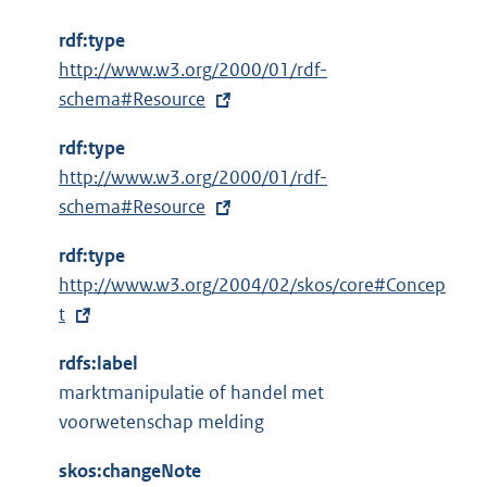
rdf:type
E
http://www.w3.org/2000/01/rdf-
x
schema#Resource
t
rdf:type
e
E
http://www.w3.org/2000/01/rdf-
r
x
schema#Resource
n
t
e
rdf:type
e
l
E
http://www.w3.org/2004/02/skos/core#Concep
r
i
x
t
n
n
t
e
k
rdfs:label
e
l
:
marktmanipulatie of handel met
r
i
voorwetenschap melding
n
n
e
k
skos:changeNote