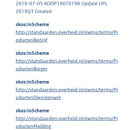
l
:
2019-07-05 KOOP19070198 Update UPL
i
2019Q3 Created
n
k
skos:inScheme
:
http://standaarden.overheid.nl/owms/terms/Pr
oductenBedrijf
skos:inScheme
http://standaarden.overheid.nl/owms/terms/Pr
oductenBurger
skos:inScheme
http://standaarden.overheid.nl/owms/terms/Pr
oductenDienstenwet
skos:inScheme
http://standaarden.overheid.nl/owms/terms/Pr
oductenMelding