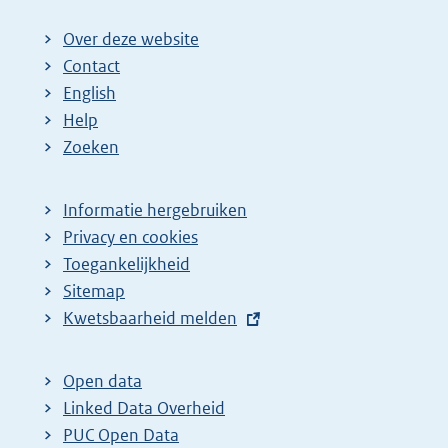
Over deze website
Contact
English
Help
Zoeken
Informatie hergebruiken
Privacy en cookies
Toegankelijkheid
Sitemap
E
Kwetsbaarheid melden
x
t
Open data
e
Linked Data Overheid
r
PUC Open Data