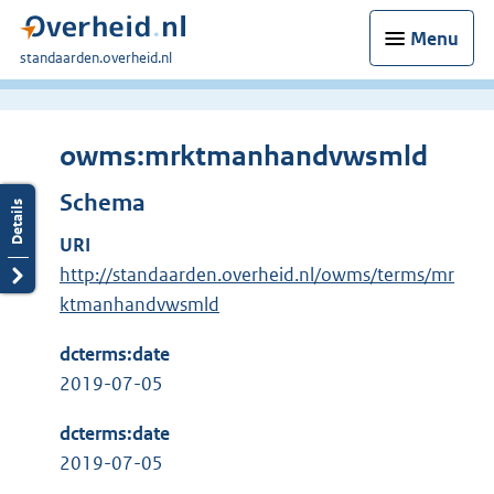
Menu
U
standaarden.overheid.nl
bent
hier:
owms:mrktmanhandvwsmld
Schema
URI
http://standaarden.overheid.nl/owms/terms/mr
ktmanhandvwsmld
dcterms:date
2019-07-05
dcterms:date
2019-07-05