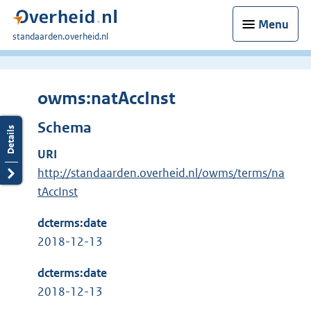
Menu
U
standaarden.overheid.nl
bent
hier:
owms:natAccInst
Schema
URI
http://standaarden.overheid.nl/owms/terms/na
tAccInst
dcterms:date
2018-12-13
dcterms:date
2018-12-13