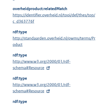
overheidproduct:relatedMatch
https://identifier.overheid.nl/tooi/def/thes/top/
c_d363776f
rdf:type
http://standaarden.overheid.nl/owms/terms/Pr
oduct
rdf:type
E
http://www.w3.org/2000/01/rdf-
x
schema#Resource
t
rdf:type
e
E
http://www.w3.org/2000/01/rdf-
r
x
schema#Resource
n
t
e
rdf:type
e