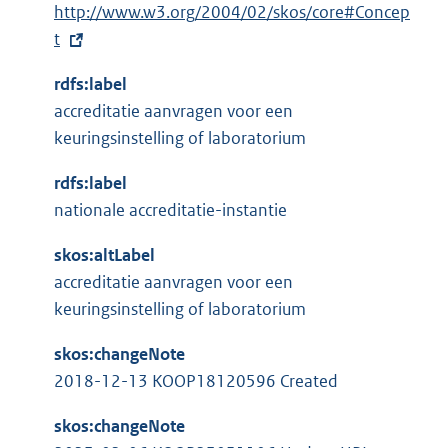
l
E
http://www.w3.org/2004/02/skos/core#Concep
r
i
x
t
n
n
t
e
k
rdfs:label
e
l
:
accreditatie aanvragen voor een
r
i
keuringsinstelling of laboratorium
n
n
e
k
rdfs:label
l
:
nationale accreditatie-instantie
i
n
skos:altLabel
k
accreditatie aanvragen voor een
:
keuringsinstelling of laboratorium
skos:changeNote
2018-12-13 KOOP18120596 Created
skos:changeNote