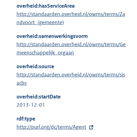
overheid:hasServiceArea
http://standaarden.overheid.nl/owms/terms/Za
ndvoort_(gemeente)
overheid:samenwerkingsvorm
http://standaarden.overheid.nl/owms/terms/Ge
meenschappelijk_orgaan
overheid:source
http://standaarden.overheid.nl/owms/terms/sis
acbs
overheid:startDate
2013-12-01
rdf:type
E
http://purl.org/dc/terms/Agent
x