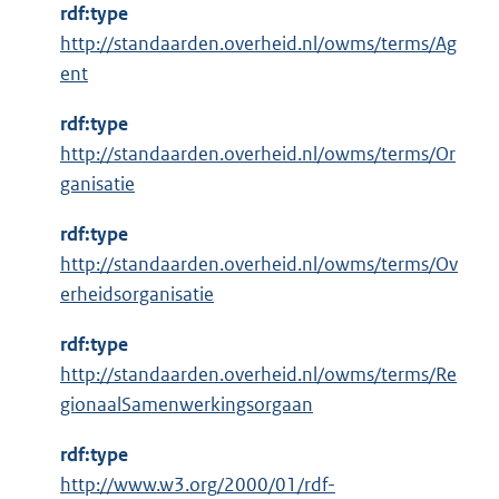
rdf:type
t
http://standaarden.overheid.nl/owms/terms/Ag
e
ent
r
n
rdf:type
e
http://standaarden.overheid.nl/owms/terms/Or
l
ganisatie
i
n
rdf:type
k
http://standaarden.overheid.nl/owms/terms/Ov
:
erheidsorganisatie
rdf:type
http://standaarden.overheid.nl/owms/terms/Re
gionaalSamenwerkingsorgaan
rdf:type
E
http://www.w3.org/2000/01/rdf-