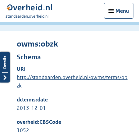
Menu
U
standaarden.overheid.nl
bent
hier:
owms:obzk
Schema
URI
http://standaarden.overheid.nl/owms/terms/ob
zk
dcterms:date
2013-12-01
overheid:CBSCode
1052