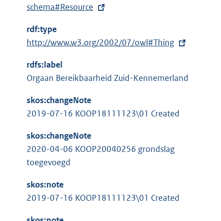
x
schema#Resource
t
rdf:type
e
E
http://www.w3.org/2002/07/owl#Thing
r
x
n
rdfs:label
t
e
Orgaan Bereikbaarheid Zuid-Kennemerland
e
l
r
i
skos:changeNote
n
n
2019-07-16 KOOP18111123\01 Created
e
k
l
skos:changeNote
:
i
2020-04-06 KOOP20040256 grondslag
n
toegevoegd
k
skos:note
:
2019-07-16 KOOP18111123\01 Created
skos:note